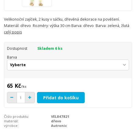
Velikonoční zajíček, 2 kusy v sáčku, dřevěná dekorace na pověšení.
Materiál: dřevo Rozměry: výška 30 cm Barva: dřevo Barva: zelená, žlutá
celý popis
Dostupnost
Skladem 6 ks
Barva
65 Kč
/
ks
Přidat do košíku
Číslo produktu:
VEL847821
materiál:
dřevo
výrobce:
Autronic