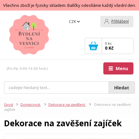
Všechno zboží je fyzicky skladem. Balíčky odesíláme každý všední den.
Přihlášení
CZK
0
ks
0 Kč
Menu
(Po-Pá, 9:00-16:00 hod.)
Hledat
Úvod
Domácnost
Dekorace na zavěšení
Dekorace na zavěšení
zajíček
Dekorace na zavěšení zajíček