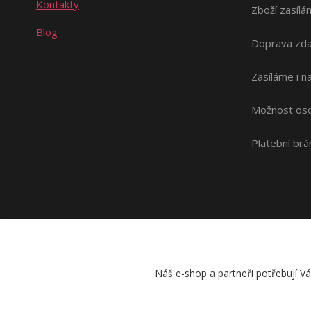
Kontakty
Zboží zasílá
Blog
Doprava zda
Zasíláme i 
Možnost oso
Platební br
Náš e-shop a partneři potřebují V