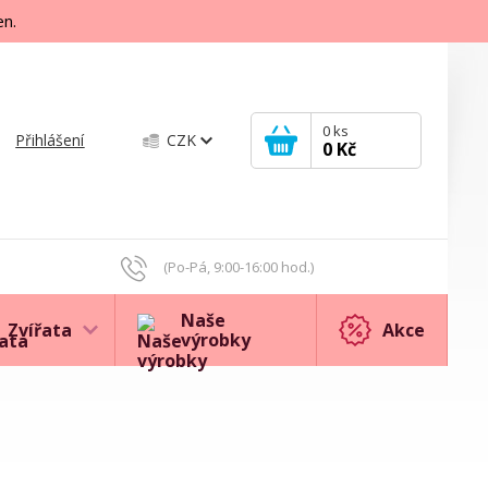
en.
0
ks
Přihlášení
CZK
0 Kč
(Po-Pá, 9:00-16:00 hod.)
Naše
Zvířata
Akce
výrobky