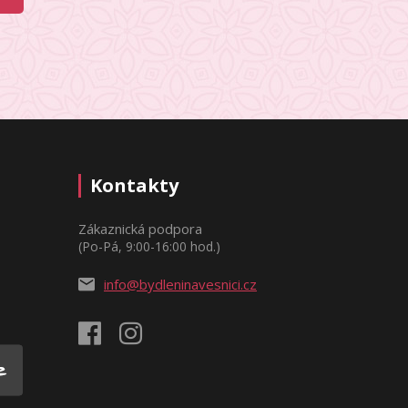
Kontakty
Zákaznická podpora
(Po-Pá, 9:00-16:00 hod.)
info@bydleninavesnici.cz