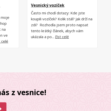
z
Vesnický vozíček
Často mi chodí dotazy: Kde jste
p moje
koupili vozíček? Kolik stál? Jak drží na
shop
zdi? Rozhodla jsem proto napsat
t na
tento krátký článek, abych vám
en ve
ukázala a po...
číst celé
t celé
ás z vesnice!