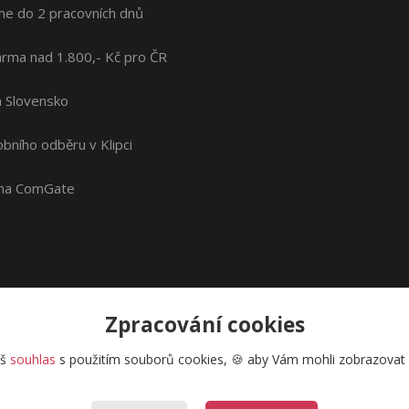
me do 2 pracovních dnů
rma nad 1.800,- Kč pro ČR
na Slovensko
bního odběru v Klipci
ána ComGate
Zpracování cookies
áš
souhlas
s použitím souborů cookies, 🍪 aby Vám mohli zobrazovat i