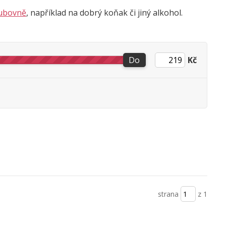
ubovně
, například na dobrý koňak či jiný alkohol.
Do
Kč
strana
z 1