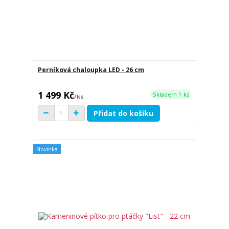
Perníková chaloupka LED - 26 cm
1 499 Kč
Skladem 1 ks
/
ks
Přidat do košíku
Novinka