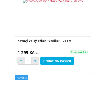
Kovový velký džbán "Včelka" - 28 cm
1 299 Kč
Skladem 2 ks
/
ks
Přidat do košíku
Novinka