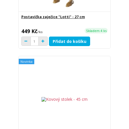
Postavička zaječice "Lotti" - 27 cm
449 Kč
Skladem 4 ks
/
ks
Přidat do košíku
Novinka