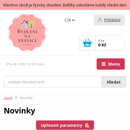
Všechno zboží je fyzicky skladem. Balíčky odesíláme každý všední den.
Přihlášení
CZK
0
ks
0 Kč
Menu
(Po-Pá, 9:00-16:00 hod.)
Hledat
Úvod
Novinky
Novinky
Upřesnit parametry