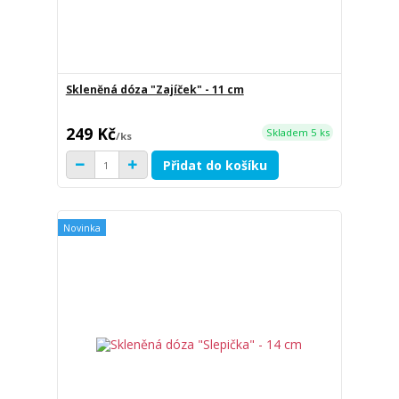
Skleněná dóza "Zajíček" - 11 cm
249 Kč
Skladem 5 ks
/
ks
Přidat do košíku
Novinka