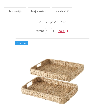
Nejnovější
Nejlevnější
Nejdražší
Zobrazuji 1-50 z 120
strana
z 3
další
Novinka