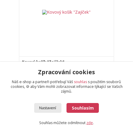
Kovový košík "Zajíček"
Zpracování cookies
449 Kč
Skladem 4 ks
/
ks
Náš e-shop a partneři potřebují Váš
souhlas
s použitím souborů
cookies, 🍪 aby Vám mohli zobrazovat informace týkající se Vašich
Zvolit variantu
zájmů.
Souhlasím
Nastavení
Souhlas můžete odmítnout
zde
.