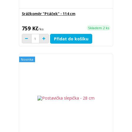
Srážkoměr "Ptáček" - 114 cm
759 Kč
Skladem 2 ks
/
ks
Přidat do košíku
Novinka