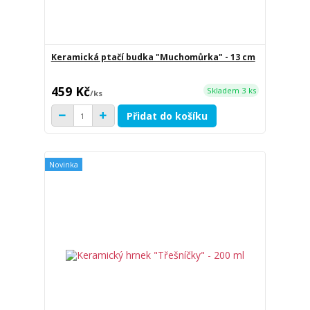
Keramická ptačí budka "Muchomůrka" - 13 cm
459 Kč
Skladem 3 ks
/
ks
Přidat do košíku
Novinka