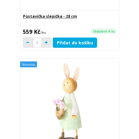
Postavička slepička - 28 cm
559 Kč
Skladem 4 ks
/
ks
Přidat do košíku
Novinka