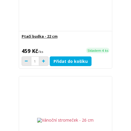
Ptačí budka - 22 cm
459 Kč
Skladem 4 ks
/
ks
Přidat do košíku