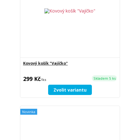
Kovový košík "Vajíčko"
299 Kč
Skladem 5 ks
/
ks
Zvolit variantu
Novinka