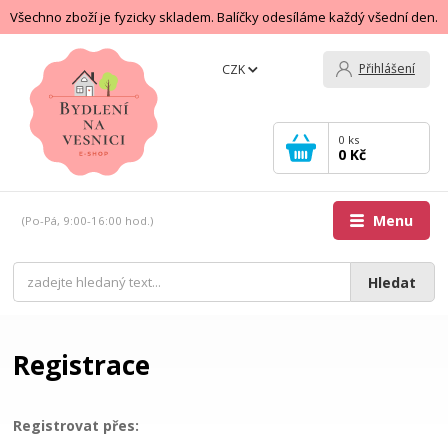
Všechno zboží je fyzicky skladem. Balíčky odesíláme každý všední den.
Přihlášení
CZK
0
ks
0 Kč
Menu
(Po-Pá, 9:00-16:00 hod.)
Hledat
Registrace
Registrovat přes: