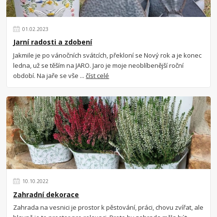
01
.
02
.
2023
Jarní radosti a zdobení
Jakmile je po vánočních svátcích, překloní se Nový rok a je konec
ledna, už se těším na JARO. Jaro je moje neoblíbenější roční
období. Na jaře se vše ...
číst celé
10
.
10
.
2022
Zahradní dekorace
Zahrada na vesnici je prostor k pěstování, práci, chovu zvířat, ale