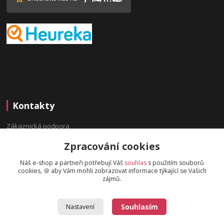
Kontakty
Zákaznická podpora
(Po-Pá, 9:00-16:00 hod.)
Zpracování cookies
info@bydleninavesnici.cz
Náš e-shop a partneři potřebují Váš
souhlas
s použitím souborů
cookies, 🍪 aby Vám mohli zobrazovat informace týkající se Vašich
zájmů.
Souhlasím
Nastavení
2019 © BydleniNaVesnici.cz - Design od
OndrejDvorak.com
.