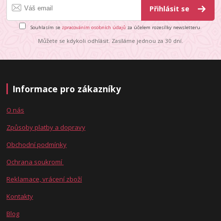
Přihlásit se
Souhlasím se
zpracováním osobních údajů
za účelem rozesílky newsletteru.
Můžete se kdykoli odhlásit. Zasíláme jednou za 30 dní.
Informace pro zákazníky
O nás
Způsoby platby a dopravy
Obchodní podmínky
Ochrana soukromí
Reklamace, vrácení zboží
Kontakty
Blog