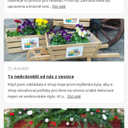
hlavně je to prostor pro relaxaci. Proto by zahrada měla být
upravená a krásně ned...
číst celé
25
.
04
.
2022
To nejkrásnější od nás z vesnice
Když jsem zakládala e-shop moje první myšlenka byla, aby e-
shop obsahoval potřeby pro život na vesnici a také dekorace
nejen ve venkovském stylu. Ať u...
číst celé