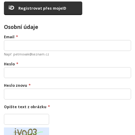
Registrovat přes mojeID
Osobní údaje
Email
*
Např. petrnovak@seznam.cz
Heslo
*
Heslo znovu
*
Opište text z obrázku
*