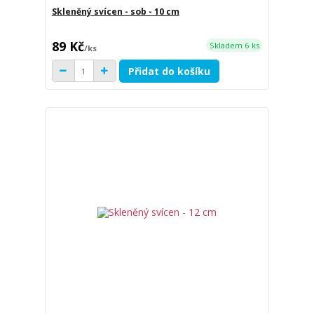
Skleněný svícen - sob - 10 cm
89 Kč
Skladem 6 ks
/
ks
Přidat do košíku