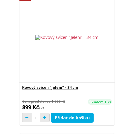
Kovový svícen "Jeleni" - 34 cm
Cena před slevou
1 099 Kč
Skladem 1 ks
899 Kč
/
ks
Přidat do košíku