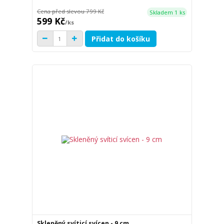
Cena před slevou
799 Kč
Skladem 1 ks
599 Kč
/
ks
Přidat do košíku
Skleněný svíticí svícen - 9 cm