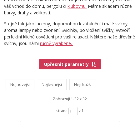
váš vchod do domu, pergolu či
klubovnu.
Máme skladem různé
barvy, druhy a velikosti.
Stejně tak jako lucerny, dopomohou k zútulnění i malé svícny,
aroma lampy nebo zvonění. Svícínky, po vložení svíčky, vytvoří
perfektní klidné osvětlení pro vaši relaxaci. Některé naše dřevěné
svícny, jsou námi
ručně vyráběné.
Upřesnit parametry
Nejnovější
Nejlevnější
Nejdražší
Zobrazuji 1-32 z 32
strana
z 1