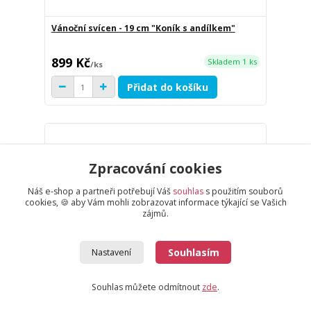
Vánoční svícen - 19 cm "Koník s andílkem"
899 Kč
Skladem 1 ks
/
ks
Přidat do košíku
Zpracování cookies
Náš e-shop a partneři potřebují Váš
souhlas
s použitím souborů
cookies, 🍪 aby Vám mohli zobrazovat informace týkající se Vašich
zájmů.
Souhlasím
Nastavení
Souhlas můžete odmítnout
zde
.