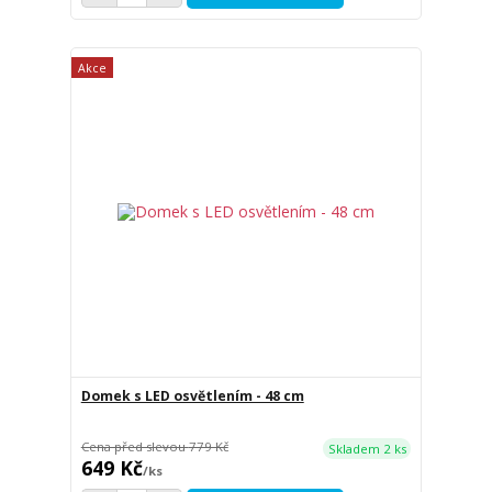
Akce
Domek s LED osvětlením - 48 cm
Cena před slevou
779 Kč
Skladem 2 ks
649 Kč
/
ks