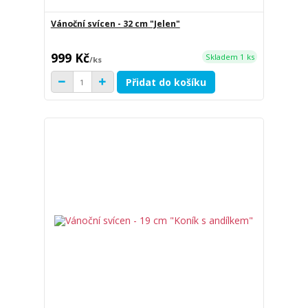
Vánoční svícen - 32 cm "Jelen"
999 Kč
Skladem 1 ks
/
ks
Přidat do košíku