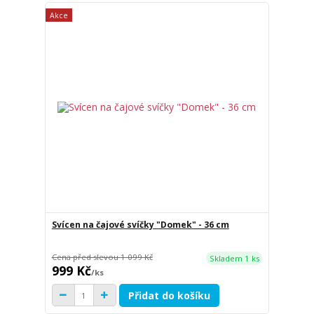
Akce
Svícen na čajové svíčky "Domek" - 36 cm
Cena před slevou
1 099 Kč
Skladem 1 ks
999 Kč
/
ks
Přidat do košíku