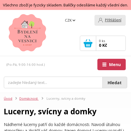
Všechno zboží je fyzicky skladem. Balíčky odesíláme každý všední den.
Přihlášení
CZK
0
ks
0 Kč
Menu
(Po-Pá, 9:00-16:00 hod.)
Hledat
Úvod
Domácnost
Lucerny, svícny a domky
Lucerny, svícny a domky
Nádherné lucerny patří do každé domácnosti. Navodí útulnou
atmosféru a zkrášlí váš domov. Nejen domov! Lucerny rozsvítí i