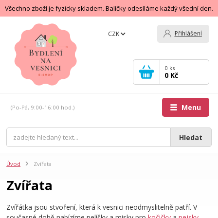
Všechno zboží je fyzicky skladem. Balíčky odesíláme každý všední den.
Přihlášení
CZK
0
ks
0 Kč
Menu
(Po-Pá, 9:00-16:00 hod.)
Hledat
Úvod
Zvířata
Zvířata
Zvířátka jsou stvoření, která k vesnici neodmyslitelně patří. V
současné době nabízíme pelíšky a misky pro
kočičky
a
pejsky
.