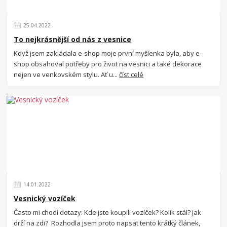
25
.
04
.
2022
To nejkrásnější od nás z vesnice
Když jsem zakládala e-shop moje první myšlenka byla, aby e-
shop obsahoval potřeby pro život na vesnici a také dekorace
nejen ve venkovském stylu. Ať u...
číst celé
14
.
01
.
2022
Vesnický vozíček
Často mi chodí dotazy: Kde jste koupili vozíček? Kolik stál? Jak
drží na zdi? Rozhodla jsem proto napsat tento krátký článek,