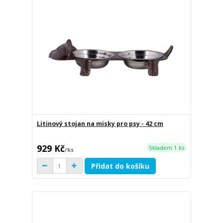
Litinový stojan na misky pro psy - 42 cm
929 Kč
Skladem 1 ks
/
ks
Přidat do košíku