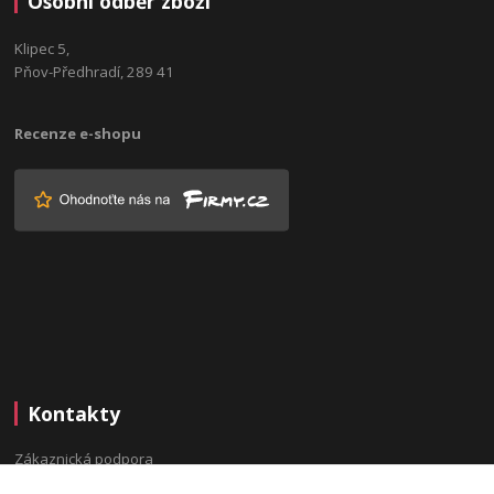
Osobní odběr zboží
Klipec 5,
Pňov-Předhradí, 289 41
Recenze e-shopu
Kontakty
Zákaznická podpora
(Po-Pá, 9:00-16:00 hod.)