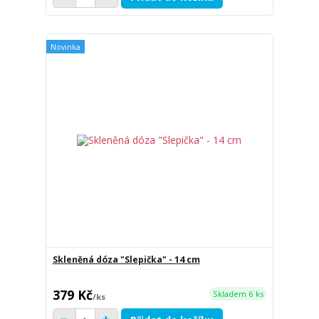
Novinka
Skleněná dóza "Slepička" - 14 cm
379 Kč
Skladem 6 ks
/
ks