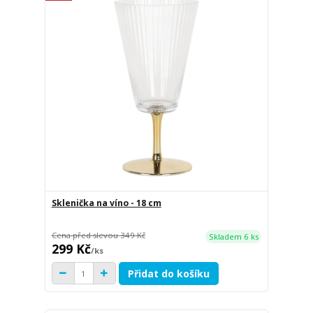
Sklenička na víno - 18 cm
Cena před slevou
349 Kč
Skladem 6 ks
299 Kč
/
ks
Přidat do košíku