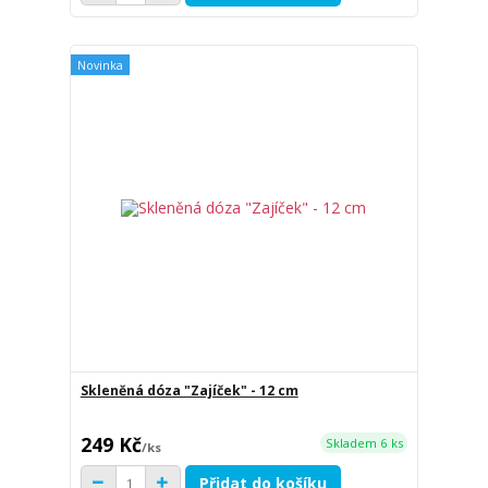
Novinka
Skleněná dóza "Zajíček" - 12 cm
249 Kč
Skladem 6 ks
/
ks
Přidat do košíku