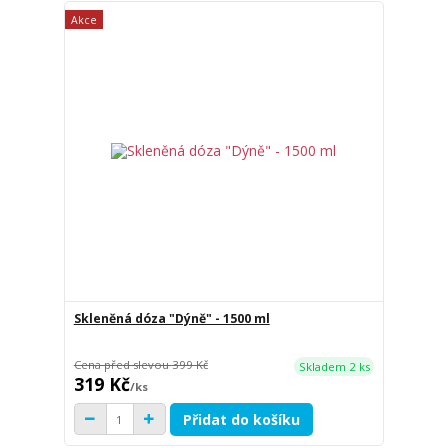
Akce
Skleněná dóza "Dýně" - 1500 ml
Cena před slevou
399 Kč
Skladem 2 ks
319 Kč
/
ks
Přidat do košíku