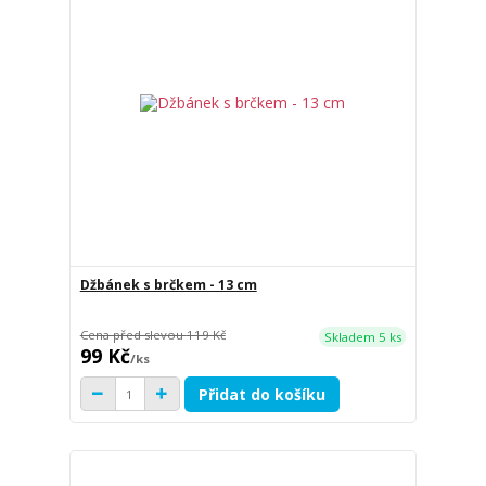
Džbánek s brčkem - 13 cm
Cena před slevou
119 Kč
Skladem 5 ks
99 Kč
/
ks
Přidat do košíku