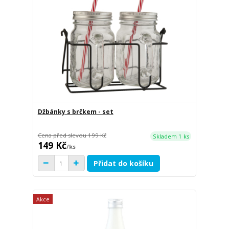
Džbánky s brčkem - set
Cena před slevou
199 Kč
Skladem 1 ks
149 Kč
/
ks
Přidat do košíku
Akce