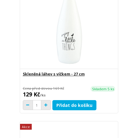
Skleněná láhev s víčkem - 27 cm
Cena před slevou
169 Kč
Skladem 5 ks
129 Kč
/
ks
Přidat do košíku
Akce