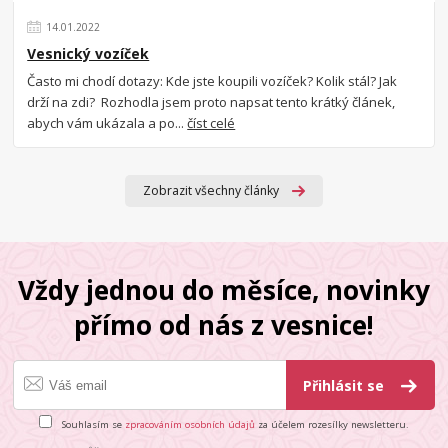
14
.
01
.
2022
Vesnický vozíček
Často mi chodí dotazy: Kde jste koupili vozíček? Kolik stál? Jak
drží na zdi? Rozhodla jsem proto napsat tento krátký článek,
abych vám ukázala a po...
číst celé
Zobrazit všechny články
Vždy jednou do měsíce, novinky
přímo od nás z vesnice!
Přihlásit se
Souhlasím se
zpracováním osobních údajů
za účelem rozesílky newsletteru.