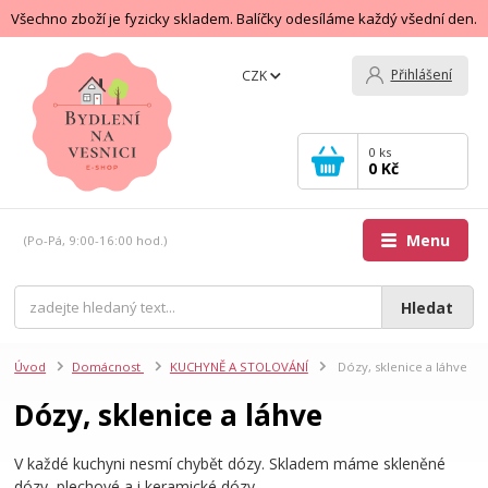
Všechno zboží je fyzicky skladem. Balíčky odesíláme každý všední den.
Přihlášení
CZK
0
ks
0 Kč
Menu
(Po-Pá, 9:00-16:00 hod.)
Hledat
Úvod
Domácnost
KUCHYNĚ A STOLOVÁNÍ
Dózy, sklenice a láhve
Dózy, sklenice a láhve
V každé kuchyni nesmí chybět dózy. Skladem máme skleněné
dózy, plechové a i keramické dózy.