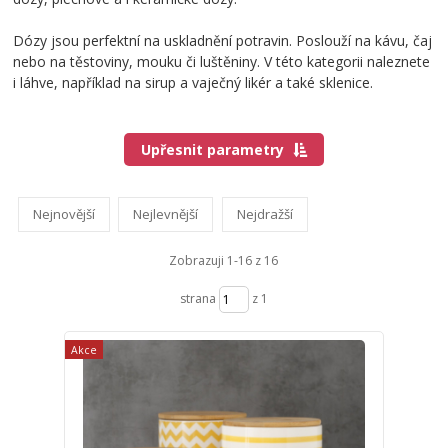
Dózy jsou perfektní na uskladnění potravin. Poslouží na kávu, čaj
nebo na těstoviny, mouku či luštěniny. V této kategorii naleznete
i láhve, například na sirup a vaječný likér a také sklenice.
Upřesnit parametry
Nejnovější
Nejlevnější
Nejdražší
Zobrazuji 1-16 z 16
strana
z 1
Akce