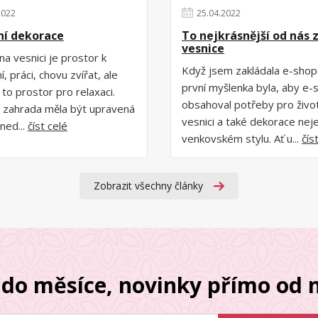
2022
25
.
04
.
2022
ní dekorace
To nejkrásnější od nás 
vesnice
na vesnici je prostor k
Když jsem zakládala e-sho
, práci, chovu zvířat, ale
první myšlenka byla, aby e-
 to prostor pro relaxaci.
obsahoval potřeby pro živo
 zahrada měla být upravená
vesnici a také dekorace nej
ned...
číst celé
venkovském stylu. Ať u...
čís
Zobrazit všechny články
do měsíce, novinky přímo od n