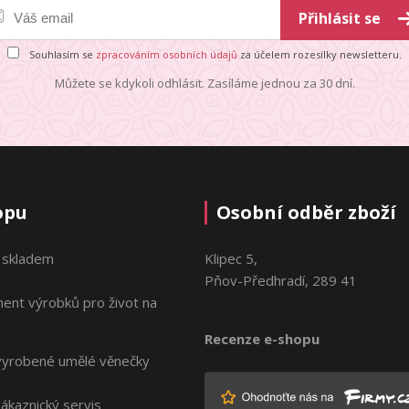
Přihlásit se
Souhlasím se
zpracováním osobních údajů
za účelem rozesílky newsletteru.
Můžete se kdykoli odhlásit. Zasíláme jednou za 30 dní.
opu
Osobní odběr zboží
 skladem
Klipec 5,
Pňov-Předhradí, 289 41
ment výrobků pro život na
Recenze e-shopu
vyrobené umělé věnečky
zákaznický servis