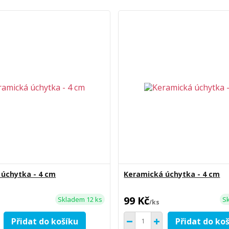
úchytka - 4 cm
Keramická úchytka - 4 cm
99 Kč
Skladem 12 ks
S
/
ks
Přidat do košíku
Přidat do ko