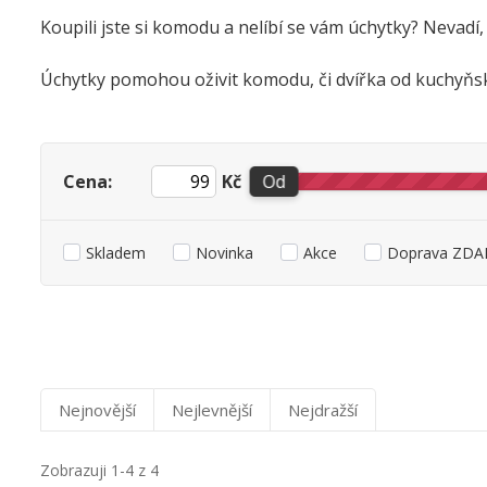
Koupili jste si komodu a nelíbí se vám úchytky? Nevadí
Úchytky pomohou oživit komodu, či dvířka od kuchyňské 
Cena:
Kč
Od
Skladem
Novinka
Akce
Doprava ZDAR
Nejnovější
Nejlevnější
Nejdražší
Zobrazuji 1-4 z 4