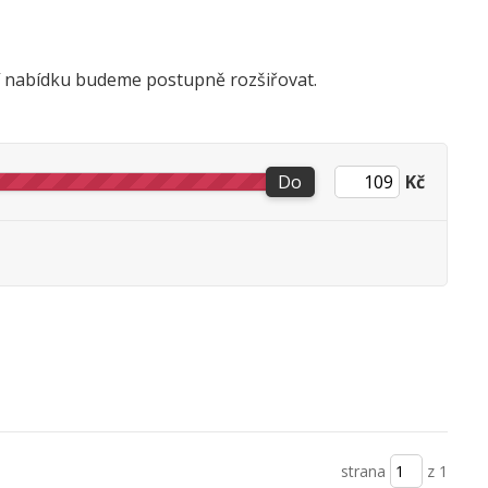
ší nabídku budeme postupně rozšiřovat.
Do
Kč
strana
z 1