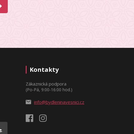
Kontakty
Zákaznická podpora
(Po-Pá, 9:00-16:00 hod.)
info@bydleninavesnici.cz