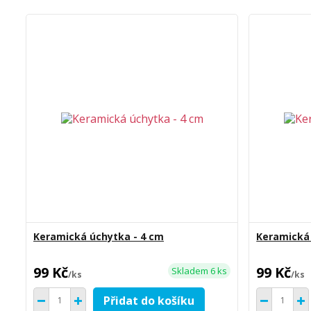
Keramická úchytka - 4 cm
Keramická 
99 Kč
99 Kč
Skladem 6 ks
/
ks
/
ks
Přidat do košíku