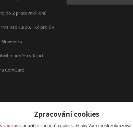
me do 2 pracovních dnů
rma nad 1.800,- Kč pro ČR
na Slovensko
bního odběru v Klipci
ána ComGate
Zpracování cookies
áš
souhlas
s použitím souborů cookies, 🍪 aby Vám mohli zobrazovat i