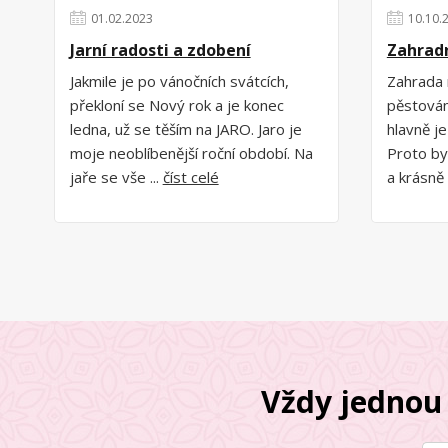
01
.
02
.
2023
10
.
10
.
Jarní radosti a zdobení
Zahrad
Jakmile je po vánočních svátcích,
Zahrada 
překloní se Nový rok a je konec
pěstování
ledna, už se těším na JARO. Jaro je
hlavně je
moje neoblíbenější roční období. Na
Proto by
jaře se vše ...
číst celé
a krásně 
Vždy jednou 