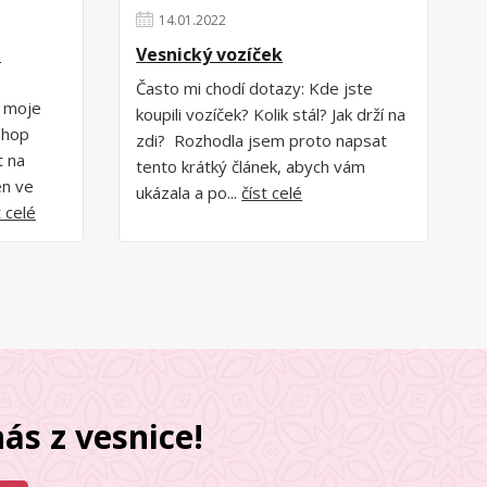
14
.
01
.
2022
z
Vesnický vozíček
Často mi chodí dotazy: Kde jste
p moje
koupili vozíček? Kolik stál? Jak drží na
shop
zdi? Rozhodla jsem proto napsat
t na
tento krátký článek, abych vám
en ve
ukázala a po...
číst celé
t celé
ás z vesnice!