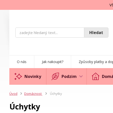
Vš
Hledat
O nás
Jak nakoupit?
Způsoby platby a do
Novinky
Podzim
Domá
Úvod
Domácnost
Úchytky
Úchytky