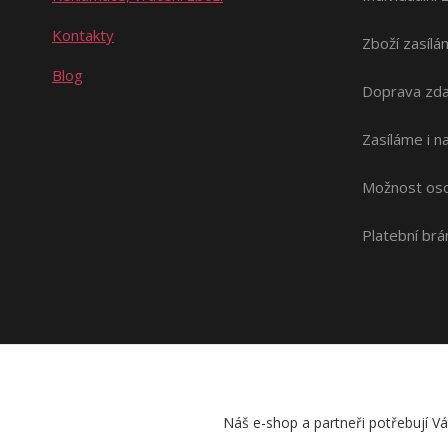
Kontakty
Zboží zasílá
Blog
Doprava zda
Zasíláme i 
Možnost oso
Platební br
Náš e-shop a partneři potřebují V