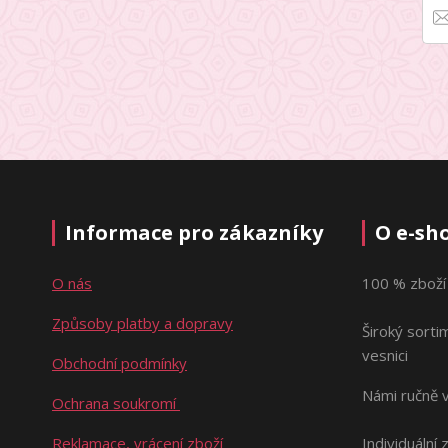
Informace pro zákazníky
O e-sh
O nás
100 % zboží
Způsoby platby a dopravy
Široký sorti
vesnici
Obchodní podmínky
Námi ručně 
Ochrana soukromí
Reklamace, vrácení zboží
Individuální 