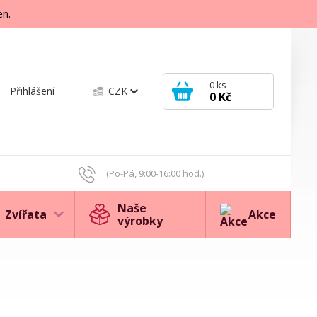
en.
0
ks
Přihlášení
CZK
0 Kč
(Po-Pá, 9:00-16:00 hod.)
Naše
Zvířata
Akce
výrobky