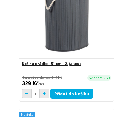
Koš na prádlo - 51 cm - 2. jakost
Cena před slevou
619 Kč
Skladem 2 ks
329 Kč
/
ks
Přidat do košíku
Novinka