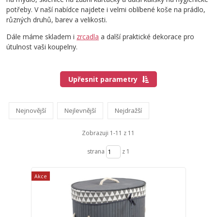
potřeby. V naší nabídce najdete i velmi oblíbené koše na prádlo,
různých druhů, barev a velikosti.
Dále máme skladem i
zrcadla
a další praktické dekorace pro
útulnost vaši koupelny.
Upřesnit parametry
Nejnovější
Nejlevnější
Nejdražší
Zobrazuji 1-11 z 11
strana
z 1
Akce