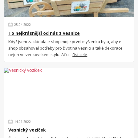
25
.
04
.
2022
To nejkrásnější od nás z vesnice
Když jsem zakládala e-shop moje první myšlenka byla, aby e-
shop obsahoval potřeby pro život na vesnici a také dekorace
nejen ve venkovském stylu. Ať u...
číst celé
14
.
01
.
2022
Vesnický vozíček