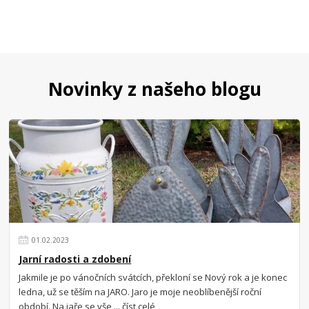
Novinky z našeho blogu
01
.
02
.
2023
Jarní radosti a zdobení
Jakmile je po vánočních svátcích, překloní se Nový rok a je konec
ledna, už se těším na JARO. Jaro je moje neoblíbenější roční
období. Na jaře se vše ...
číst celé