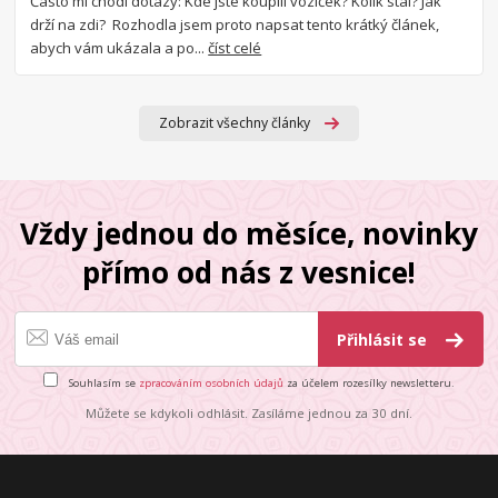
Často mi chodí dotazy: Kde jste koupili vozíček? Kolik stál? Jak
drží na zdi? Rozhodla jsem proto napsat tento krátký článek,
abych vám ukázala a po...
číst celé
Zobrazit všechny články
Vždy jednou do měsíce, novinky
přímo od nás z vesnice!
Přihlásit se
Souhlasím se
zpracováním osobních údajů
za účelem rozesílky newsletteru.
Můžete se kdykoli odhlásit. Zasíláme jednou za 30 dní.