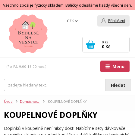
Všechno zboží je fyzicky skladem. Balíčky odesíláme každý všední den.
Přihlášení
CZK
0
ks
0 Kč
Menu
(Po-Pá, 9:00-16:00 hod.)
Hledat
Úvod
Domácnost
KOUPELNOVÉ DOPLŇKY
KOUPELNOVÉ DOPLŇKY
Doplňků v koupelně není nikdy dost! Nabízíme sety dávkovače
na mýdlo, sklenice na zubní kartáčky a další kalíšky na hygienické