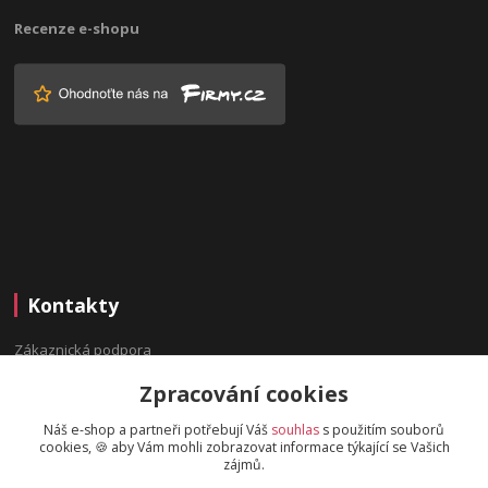
Recenze e-shopu
Kontakty
Zákaznická podpora
(Po-Pá, 9:00-16:00 hod.)
Zpracování cookies
info@bydleninavesnici.cz
Náš e-shop a partneři potřebují Váš
souhlas
s použitím souborů
cookies, 🍪 aby Vám mohli zobrazovat informace týkající se Vašich
zájmů.