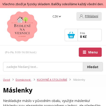
Všechno zboží je fyzicky skladem. Balíčky odesíláme každý všední den.
Přihlášení
CZK
0
ks
0 Kč
Menu
(Po-Pá, 9:00-16:00 hod.)
Hledat
Úvod
Domácnost
KUCHYNĚ A STOLOVÁNÍ
Máslenky
Máslenky
Neskladujte máslo v původním obalu, využijte máslenku!
Máslenky jsou elegantním pomocníkem v lednici, ale především