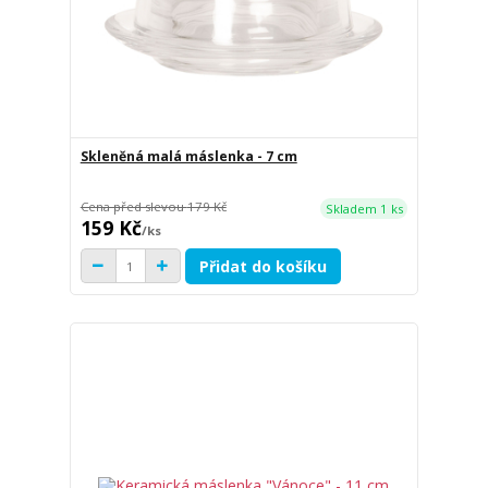
Skleněná malá máslenka - 7 cm
Cena před slevou
179 Kč
Skladem 1 ks
159 Kč
/
ks
Přidat do košíku