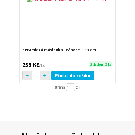
Keramická máslenka "Vánoce" - 11 cm
259 Kč
Skladem 3 ks
/
ks
Přidat do košíku
strana
z 1