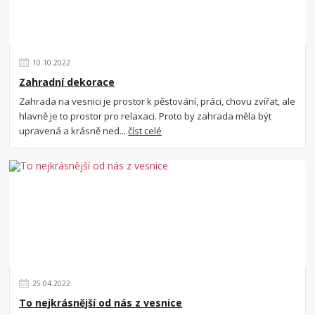
10
.
10
.
2022
Zahradní dekorace
Zahrada na vesnici je prostor k pěstování, práci, chovu zvířat, ale
hlavně je to prostor pro relaxaci. Proto by zahrada měla být
upravená a krásně ned...
číst celé
25
.
04
.
2022
To nejkrásnější od nás z vesnice