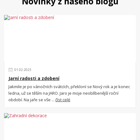
Novinky z našeho blogu
01
.
02
.
2023
Jarní radosti a zdobení
Jakmile je po vánočních svátcích, překloní se Nový rok a je konec
ledna, už se těším na JARO. Jaro je moje neoblíbenější roční
období. Na jaře se vše ...
číst celé