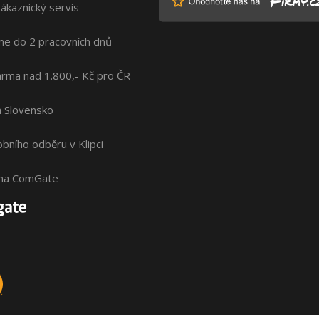
zákaznický servis
me do 2 pracovních dnů
rma nad 1.800,- Kč pro ČR
na Slovensko
bního odběru v Klipci
ána ComGate