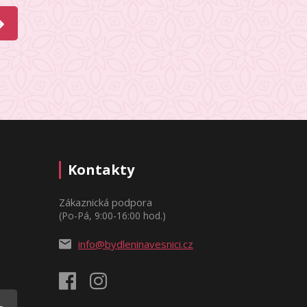
Kontakty
Zákaznická podpora
(Po-Pá, 9:00-16:00 hod.)
info@bydleninavesnici.cz