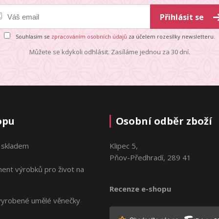
Přihlásit se
Souhlasím se
zpracováním osobních údajů
za účelem rozesílky newsletteru.
Můžete se kdykoli odhlásit. Zasíláme jednou za 30 dní.
opu
Osobní odběr zboží
 skladem
Klipec 5,
Pňov-Předhradí, 289 41
ment výrobků pro život na
Recenze e-shopu
vyrobené umělé věnečky