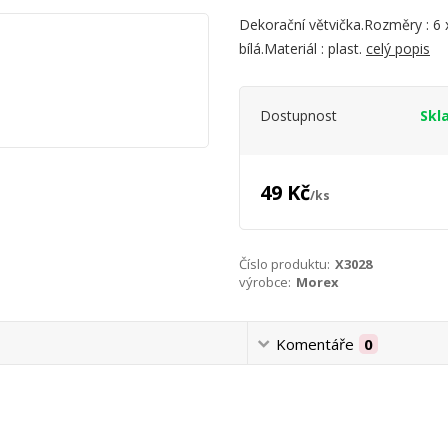
Dekorační větvička.Rozměry : 6 
bílá.Materiál : plast.
celý popis
Dostupnost
Skl
49 Kč
/
ks
Číslo produktu:
X3028
výrobce:
Morex
Komentáře
0