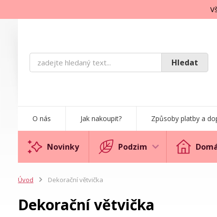
Vš
Hledat
O nás
Jak nakoupit?
Způsoby platby a do
Novinky
Podzim
Domá
Úvod
Dekorační větvička
Dekorační větvička