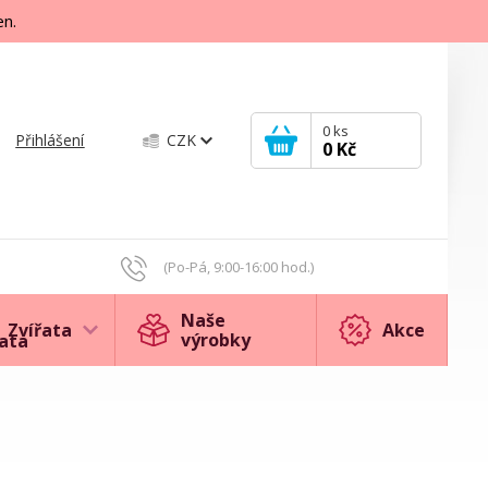
en.
0
ks
Přihlášení
CZK
0 Kč
(Po-Pá, 9:00-16:00 hod.)
Naše
Zvířata
Akce
výrobky