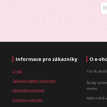
Informace pro zákazníky
O e-sh
O nás
100 % zboží
Způsoby platby a dopravy
Široký sorti
vesnici
Obchodní podmínky
Námi ručně 
Ochrana soukromí