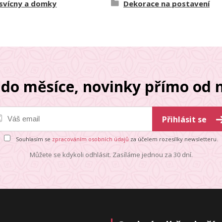
 svícny a domky
Dekorace na postavení
do měsíce, novinky přímo od n
Přihlásit se
Souhlasím se
zpracováním osobních údajů
za účelem rozesílky newsletteru.
Můžete se kdykoli odhlásit. Zasíláme jednou za 30 dní.