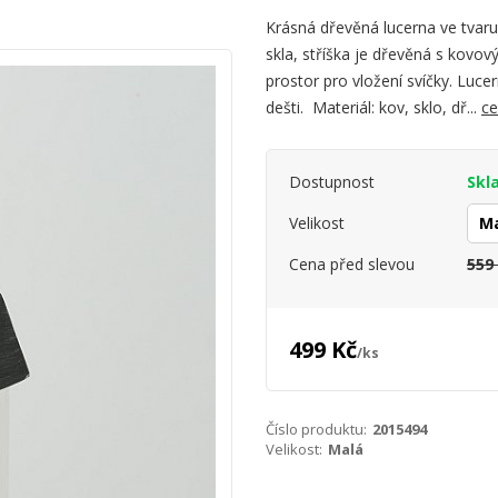
Krásná dřevěná lucerna ve tvar
skla, stříška je dřevěná s kovov
prostor pro vložení svíčky. Lucer
dešti. Materiál: kov, sklo, dř...
ce
Dostupnost
Skl
Velikost
Cena před slevou
559
499 Kč
/
ks
Číslo produktu:
2015494
Velikost:
Malá