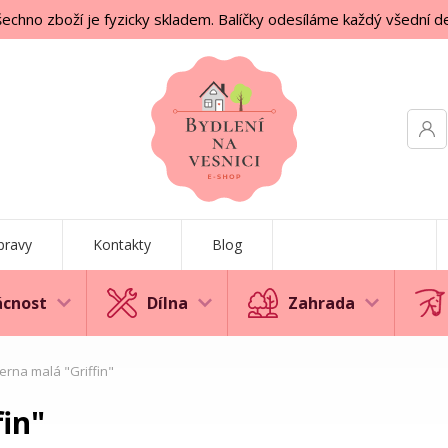
echno zboží je fyzicky skladem. Balíčky odesíláme každý všední d
pravy
Kontakty
Blog
cnost
Dílna
Zahrada
rna malá "Griffin"
in"