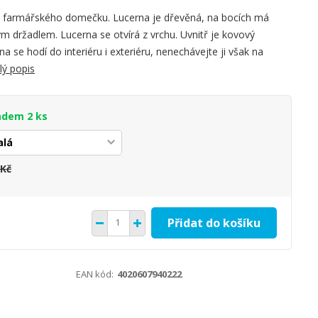
u farmářského domečku. Lucerna je dřevěná, na bocích má
ým držadlem. Lucerna se otvírá z vrchu. Uvnitř je kovový
na se hodí do interiéru i exteriéru, nenechávejte ji však na
lý popis
adem 2 ks
 Kč
Přidat do košíku
EAN kód:
4020607940222