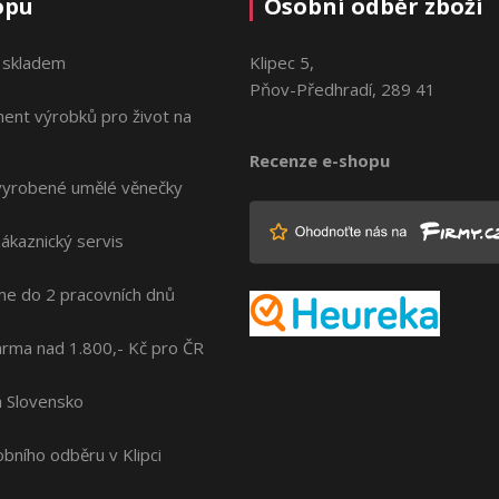
opu
Osobní odběr zboží
 skladem
Klipec 5,
Pňov-Předhradí, 289 41
ment výrobků pro život na
Recenze e-shopu
vyrobené umělé věnečky
zákaznický servis
me do 2 pracovních dnů
rma nad 1.800,- Kč pro ČR
na Slovensko
bního odběru v Klipci