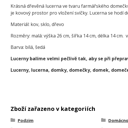
Krásná dřevěná lucerna ve tvaru farmářského domečku. 
je kovový prostor pro vložení svíčky. Lucerna se hodí do
Materiál: kov, sklo, dřevo
Rozměry: malá: výška 26 cm, šířka 14 cm, délka 14 cm. v
Barva: bílá, šedá
Lucerny balíme velmi pečlivě tak, aby se při přepra
Lucerny, lucerna, domky, domečky, domek, domeč
Zboží zařazeno v kategoriích
Podzim
Domácno