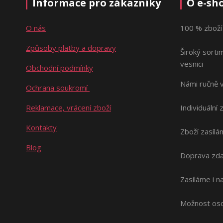
Informace pro zákazníky
O e-sh
O nás
100 % zboží
Způsoby platby a dopravy
Široký sorti
vesnici
Obchodní podmínky
Námi ručně 
Ochrana soukromí
Reklamace, vrácení zboží
Individuální 
Kontakty
Zboží zasílá
Blog
Doprava zda
Zasíláme i 
Možnost oso