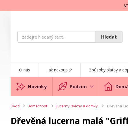
Vš
Hledat
O nás
Jak nakoupit?
Způsoby platby a do
Novinky
Podzim
Domá
Úvod
Domácnost
Lucerny, svícny a domky
Dřevěná luce
Dřevěná lucerna malá "Griff