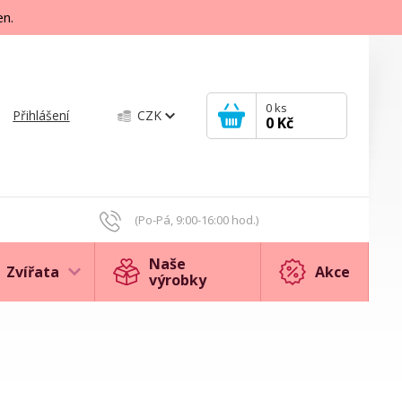
en.
0
ks
Přihlášení
CZK
0 Kč
(Po-Pá, 9:00-16:00 hod.)
Naše
Zvířata
Akce
výrobky