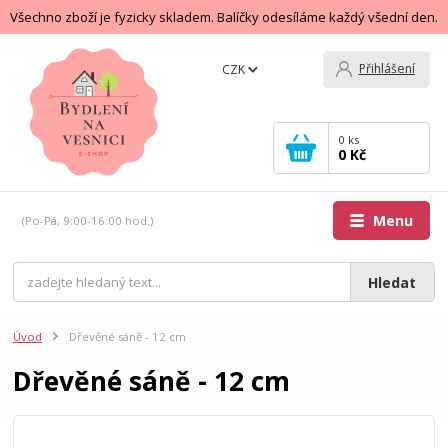
Všechno zboží je fyzicky skladem. Balíčky odesíláme každý všední den.
Přihlášení
CZK
0
ks
0 Kč
Menu
(Po-Pá, 9:00-16:00 hod.)
Hledat
Úvod
Dřevěné sáně - 12 cm
Dřevěné sáně - 12 cm