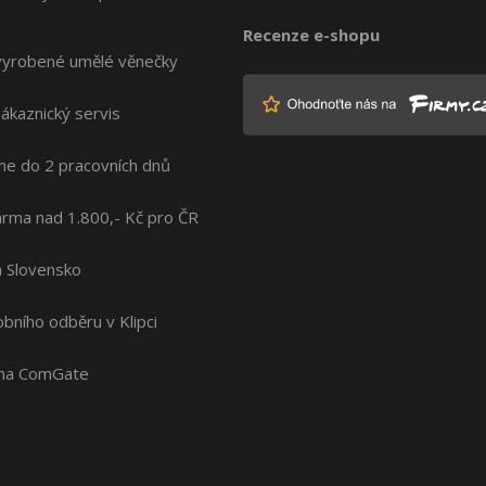
Recenze e-shopu
vyrobené umělé věnečky
zákaznický servis
me do 2 pracovních dnů
rma nad 1.800,- Kč pro ČR
na Slovensko
bního odběru v Klipci
ána ComGate