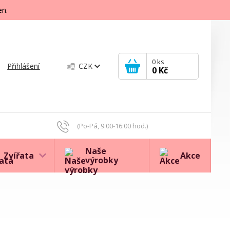
en.
0
ks
Přihlášení
CZK
0 Kč
(Po-Pá, 9:00-16:00 hod.)
Naše
Zvířata
Akce
výrobky