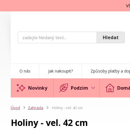
Vš
Hledat
O nás
Jak nakoupit?
Způsoby platby a do
Novinky
Podzim
Domá
Úvod
Zahrada
Holiny - vel. 42 cm
Holiny - vel. 42 cm