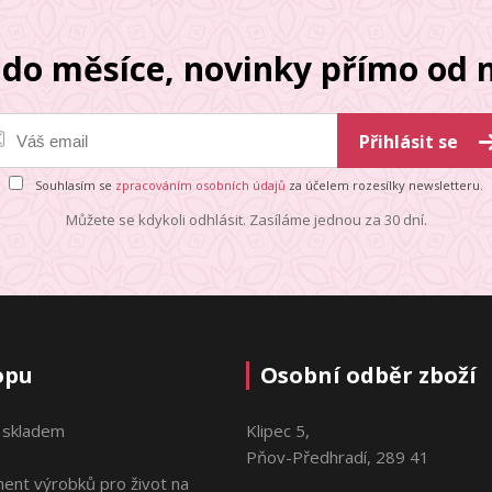
do měsíce, novinky přímo od n
Přihlásit se
Souhlasím se
zpracováním osobních údajů
za účelem rozesílky newsletteru.
Můžete se kdykoli odhlásit. Zasíláme jednou za 30 dní.
opu
Osobní odběr zboží
 skladem
Klipec 5,
Pňov-Předhradí, 289 41
ment výrobků pro život na