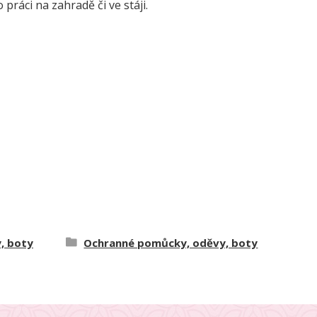
 práci na zahradě či ve stáji.
, boty
Ochranné pomůcky, oděvy, boty