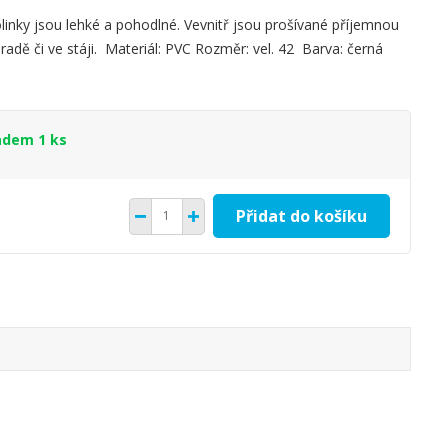
olinky jsou lehké a pohodlné. Vevnitř jsou prošívané příjemnou
zahradě či ve stáji. Materiál: PVC Rozměr: vel. 42 Barva: černá
adem 1 ks
Přidat do košíku