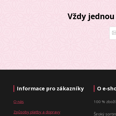
Vždy jednou 
Informace pro zákazníky
O e-sh
O nás
100 % zboží
Způsoby platby a dopravy
Široký sorti