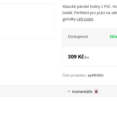
Klasické pánské holiny z PVC. H
textilií. Perfektní pro práci na 
gumáky
celý popis
Dostupnost
Skl
309 Kč
/
ks
Číslo produktu:
ay09105čr
Komentáře
0