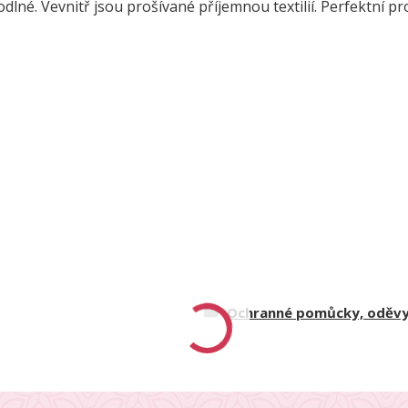
lné. Vevnitř jsou prošívané příjemnou textilií. Perfektní pro
Ochranné pomůcky, oděvy