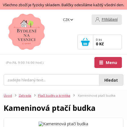
Všechno zboží je fyzicky skladem. Balíčky odesíláme každý všední den.
Přihlášení
CZK
0
ks
0 Kč
Menu
(Po-Pá, 9:00-16:00 hod.)
Hledat
Úvod
Zahrada
Ptačí budky a krmítka
Kameninová ptačí budka
Kameninová ptačí budka