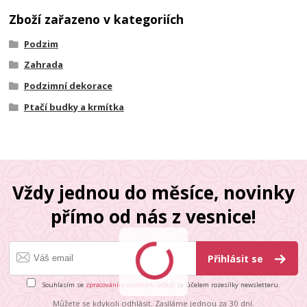
Zboží zařazeno v kategoriích
Podzim
Zahrada
Podzimní dekorace
Ptačí budky a krmítka
Vždy jednou do měsíce, novinky
přímo od nás z vesnice!
Přihlásit se
Souhlasím se
zpracováním osobních údajů
za účelem rozesílky newsletteru.
Můžete se kdykoli odhlásit. Zasíláme jednou za 30 dní.