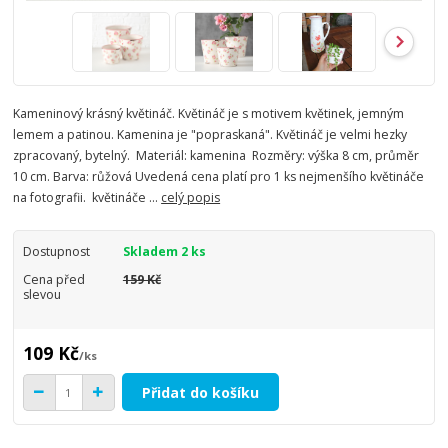
Kameninový krásný květináč. Květináč je s motivem květinek, jemným
lemem a patinou. Kamenina je "popraskaná". Květináč je velmi hezky
zpracovaný, bytelný. Materiál: kamenina Rozměry: výška 8 cm, průměr
10 cm. Barva: růžová Uvedená cena platí pro 1 ks nejmenšího květináče
na fotografii. květináče ...
celý popis
Dostupnost
Skladem 2 ks
Cena před
159 Kč
slevou
109 Kč
/
ks
Přidat do košíku