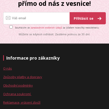
přímo od nás z vesnice!
Přihlásit se
Souhlasím se
zpracováním osobních údajů
za účelem rozesílky newsletteru.
Můžete se kdykoli odhlásit. Zasíláme jednou za 30 dní.
Informace pro zákazníky
O nás
Způsoby platby a dopravy
Obchodní podmínky
Ochrana soukromí
Reklamace, vrácení zboží