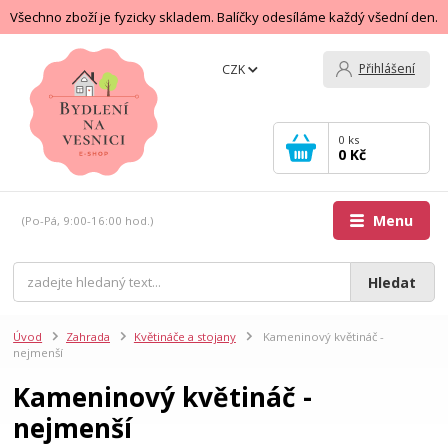
Všechno zboží je fyzicky skladem. Balíčky odesíláme každý všední den.
Přihlášení
CZK
0
ks
0 Kč
Menu
(Po-Pá, 9:00-16:00 hod.)
Hledat
Úvod
Zahrada
Květináče a stojany
Kameninový květináč -
nejmenší
Kameninový květináč -
nejmenší