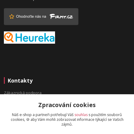
Kontakty
Zákaznická podpora
(Po-Pá, 9:00-16:00 hod.)
Zpracování cookies
info@bydleninavesnici.cz
Náš e-shop a partneři potřebují Váš
souhlas
s použitím souborů
cookies, 🍪 aby Vám mohli zobrazovat informace týkající se Vašich
zájmů.