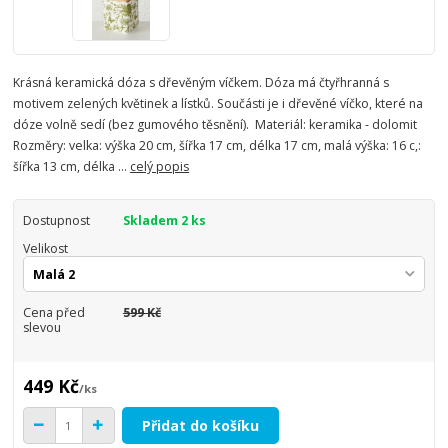
Krásná keramická dóza s dřevěným víčkem. Dóza má čtyřhranná s
motivem zelených květinek a lístků. Součásti je i dřevěné víčko, které na
dóze volně sedí (bez gumového těsnění). Materiál: keramika - dolomit
Rozměry: velka: výška 20 cm, šířka 17 cm, délka 17 cm, malá výška: 16 c,:
šířka 13 cm, délka ...
celý popis
Dostupnost
Skladem 2 ks
Velikost
Cena před
599 Kč
slevou
449 Kč
/
ks
Přidat do košíku