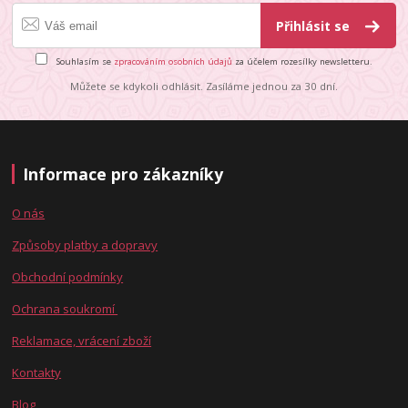
Přihlásit se
Souhlasím se
zpracováním osobních údajů
za účelem rozesílky newsletteru.
Můžete se kdykoli odhlásit. Zasíláme jednou za 30 dní.
Informace pro zákazníky
O nás
Způsoby platby a dopravy
Obchodní podmínky
Ochrana soukromí
Reklamace, vrácení zboží
Kontakty
Blog