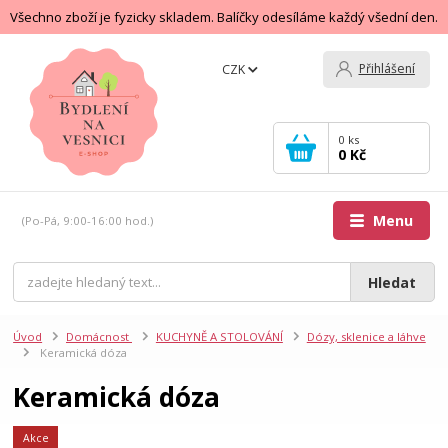
Všechno zboží je fyzicky skladem. Balíčky odesíláme každý všední den.
Přihlášení
CZK
0
ks
0 Kč
Menu
(Po-Pá, 9:00-16:00 hod.)
Hledat
Úvod
Domácnost
KUCHYNĚ A STOLOVÁNÍ
Dózy, sklenice a láhve
Keramická dóza
Keramická dóza
Akce