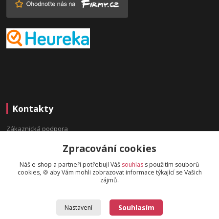
Kontakty
Zákaznická podpora
(Po-Pá, 9:00-16:00 hod.)
Zpracování cookies
info@bydleninavesnici.cz
Náš e-shop a partneři potřebují Váš
souhlas
s použitím souborů
cookies, 🍪 aby Vám mohli zobrazovat informace týkající se Vašich
zájmů.
Souhlasím
Nastavení