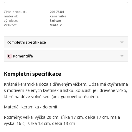
Číslo produktu:
2017584
materiál:
keramika
výrobce:
Boltze
Velikost:
Malá 2
Kompletní specifikace
0
Komentáře
Kompletní specifikace
Krásná keramická dóza s dřevěným víčkem. Dóza má čtyřhranná
s motivem zelených květinek a lístků. Součásti je i dřevěné víčko,
které na dóze volně sedí (bez gumového těsnění).
Materiál: keramika - dolomit
Rozměry: velka: výška 20 cm, šířka 17 cm, délka 17 cm, malá
výška: 16 c,: šířka 13 cm, délka 13 cm