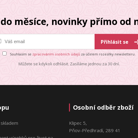
do měsíce, novinky přímo od n
Přihlásit se
Souhlasím se
zpracováním osobních údajů
za účelem rozesílky newsletteru.
Můžete se kdykoli odhlásit. Zasíláme jednou za 30 dní.
opu
Osobní odběr zboží
 skladem
Klipec 5,
Pňov-Předhradí, 289 41
ment výrobků pro život na