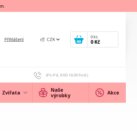
en.
0
ks
Přihlášení
CZK
0 Kč
(Po-Pá, 9:00-16:00 hod.)
Naše
Zvířata
Akce
výrobky