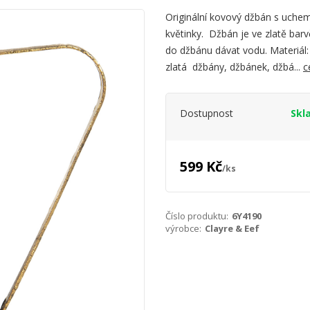
Originální kovový džbán s uche
květinky. Džbán je ve zlatě ba
do džbánu dávat vodu. Materiál:
zlatá džbány, džbánek, džbá...
c
Dostupnost
Skl
599 Kč
/
ks
Číslo produktu:
6Y4190
výrobce:
Clayre & Eef