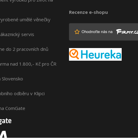
Recenze e-shopu
vyrobené umělé věnečky
zákaznický servis
me do 2 pracovních dnů
rma nad 1.800,- Kč pro ČR
na Slovensko
bního odběru v Klipci
ána ComGate