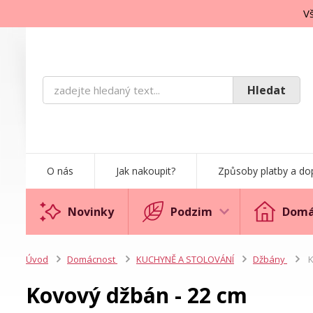
Vš
Hledat
O nás
Jak nakoupit?
Způsoby platby a do
Novinky
Podzim
Domá
Úvod
Domácnost
KUCHYNĚ A STOLOVÁNÍ
Džbány
K
Kovový džbán - 22 cm