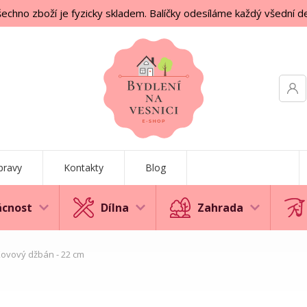
echno zboží je fyzicky skladem. Balíčky odesíláme každý všední d
pravy
Kontakty
Blog
cnost
Dílna
Zahrada
ovový džbán - 22 cm