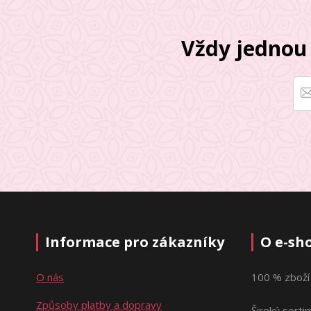
Vždy jednou 
Informace pro zákazníky
O e-sh
O nás
100 % zboží
Způsoby platby a dopravy
Široký sorti