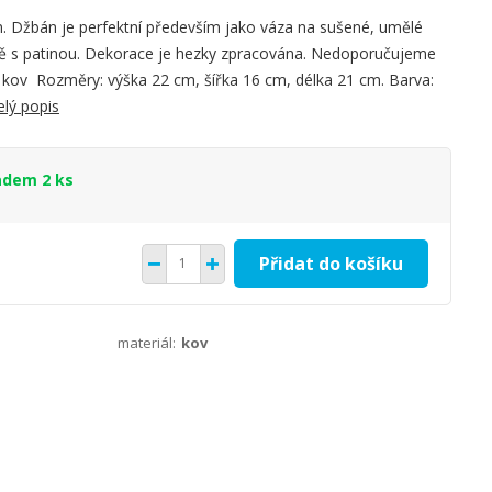
m. Džbán je perfektní především jako váza na sušené, umělé
rvě s patinou. Dekorace je hezky zpracována. Nedoporučujeme
 kov Rozměry: výška 22 cm, šířka 16 cm, délka 21 cm. Barva:
elý popis
adem 2 ks
Přidat do košíku
materiál:
kov