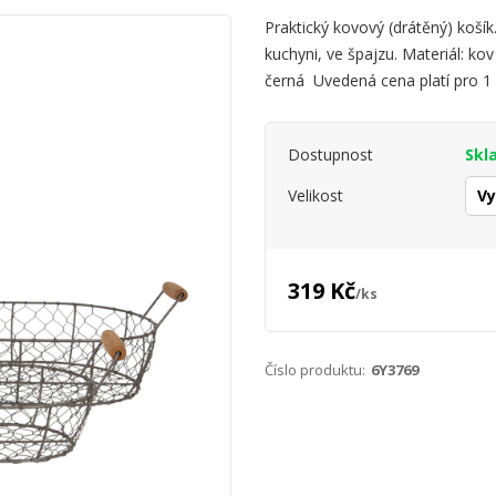
Praktický kovový (drátěný) koší
kuchyni, ve špajzu. Materiál: k
černá Uvedená cena platí pro 1 
Dostupnost
Skl
Velikost
319 Kč
/
ks
Číslo produktu:
6Y3769