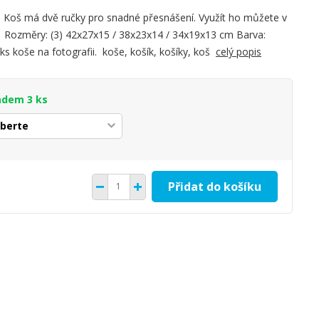
k. Koš má dvě ručky pro snadné přesnášení. Využít ho můžete v
ov Rozměry: (3) 42x27x15 / 38x23x14 / 34x19x13 cm Barva:
ks koše na fotografii. koše, košík, košíky, koš
celý popis
adem 3 ks
Přidat do košíku