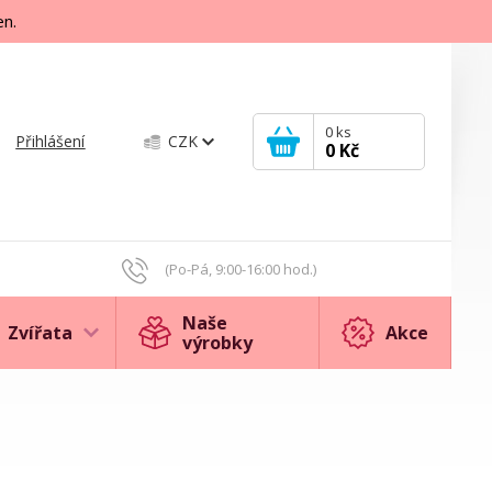
en.
0
ks
Přihlášení
CZK
0 Kč
(Po-Pá, 9:00-16:00 hod.)
Naše
Zvířata
Akce
výrobky