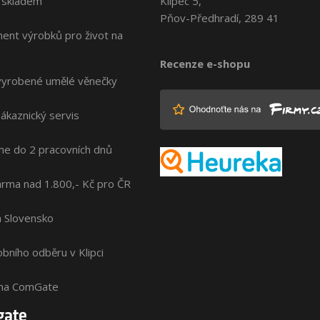
 skladem
Klipec 5,
Pňov-Předhradí, 289 41
ment výrobků pro život na
Recenze e-shopu
vyrobené umělé věnečky
zákaznický servis
me do 2 pracovních dnů
rma nad 1.800,- Kč pro ČR
na Slovensko
bního odběru v Klipci
ána ComGate