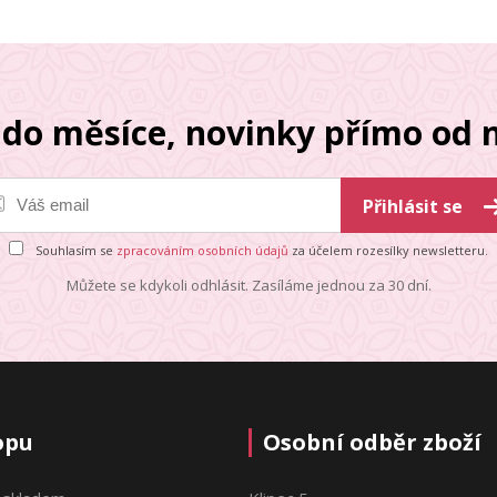
do měsíce, novinky přímo od n
Přihlásit se
Souhlasím se
zpracováním osobních údajů
za účelem rozesílky newsletteru.
Můžete se kdykoli odhlásit. Zasíláme jednou za 30 dní.
opu
Osobní odběr zboží