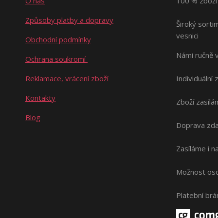
O nás
100 % zboží
Způsoby platby a dopravy
Široký sorti
vesnici
Obchodní podmínky
Námi ručně 
Ochrana soukromí
Reklamace, vrácení zboží
Individuální 
Kontakty
Zboží zasílá
Blog
Doprava zda
Zasíláme i 
Možnost oso
Platební br