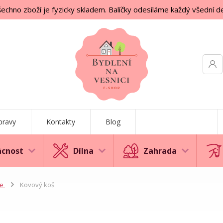
echno zboží je fyzicky skladem. Balíčky odesíláme každý všední d
pravy
Kontakty
Blog
cnost
Dílna
Zahrada
še
Kovový koš