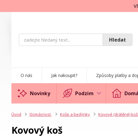
Vš
Hledat
O nás
Jak nakoupit?
Způsoby platby a do
Novinky
Podzim
Domá
Úvod
Domácnost
Koše a bedýnky
Kovové (drátěné) ko
Kovový koš