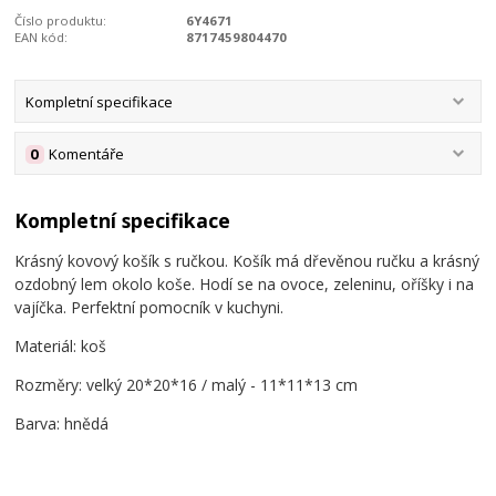
Číslo produktu:
6Y4671
EAN kód:
8717459804470
Kompletní specifikace
0
Komentáře
Kompletní specifikace
Krásný kovový košík s ručkou. Košík má dřevěnou ručku a krásný
ozdobný lem okolo koše. Hodí se na ovoce, zeleninu, oříšky i na
vajíčka. Perfektní pomocník v kuchyni.
Materiál: koš
Rozměry: velký 20*20*16 / malý - 11*11*13 cm
Barva: hnědá