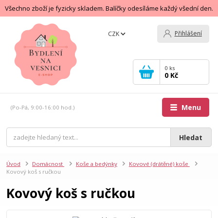
Všechno zboží je fyzicky skladem. Balíčky odesíláme každý všední den.
Přihlášení
CZK
0
ks
0 Kč
Menu
(Po-Pá, 9:00-16:00 hod.)
Hledat
Úvod
Domácnost
Koše a bedýnky
Kovové (drátěné) koše
Kovový koš s ručkou
Kovový koš s ručkou