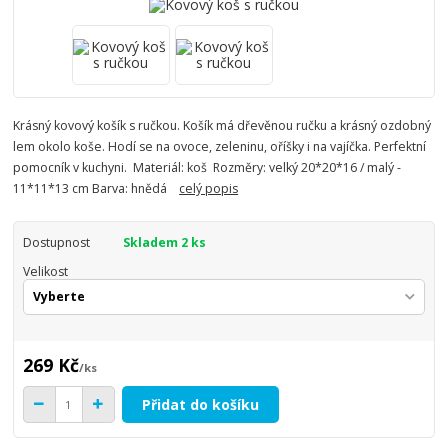
Krásný kovový košík s ručkou. Košík má dřevěnou ručku a krásný ozdobný
lem okolo koše. Hodí se na ovoce, zeleninu, oříšky i na vajíčka. Perfektní
pomocník v kuchyni. Materiál: koš Rozměry: velký 20*20*16 / malý -
11*11*13 cm Barva: hnědá
celý popis
Dostupnost
Skladem 2 ks
Velikost
269 Kč
/
ks
Přidat do košíku