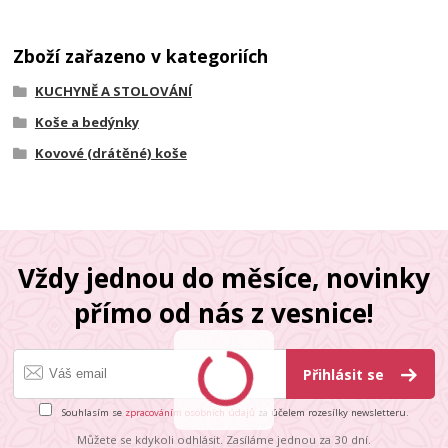
Zboží zařazeno v kategoriích
KUCHYNĚ A STOLOVÁNÍ
Koše a bedýnky
Kovové (drátěné) koše
Vždy jednou do měsíce, novinky
přímo od nás z vesnice!
Přihlásit se
Souhlasím se
zpracováním osobních údajů
za účelem rozesílky newsletteru.
Můžete se kdykoli odhlásit. Zasíláme jednou za 30 dní.