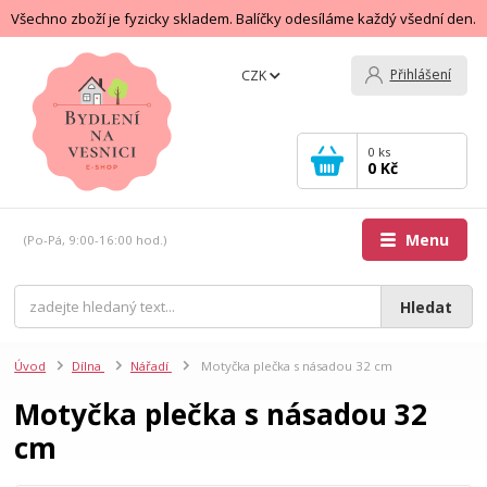
Všechno zboží je fyzicky skladem. Balíčky odesíláme každý všední den.
Přihlášení
CZK
0
ks
0 Kč
Menu
(Po-Pá, 9:00-16:00 hod.)
Hledat
Úvod
Dílna
Nářadí
Motyčka plečka s násadou 32 cm
Motyčka plečka s násadou 32
cm