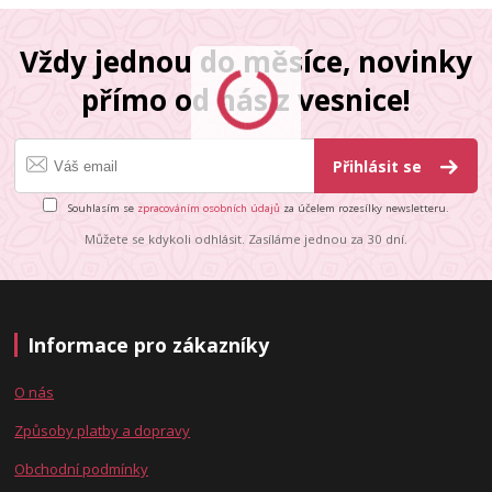
Vždy jednou do měsíce, novinky
přímo od nás z vesnice!
Přihlásit se
Souhlasím se
zpracováním osobních údajů
za účelem rozesílky newsletteru.
Můžete se kdykoli odhlásit. Zasíláme jednou za 30 dní.
Informace pro zákazníky
O nás
Způsoby platby a dopravy
Obchodní podmínky