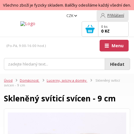
Všechno zboží je fyzicky skladem. Balíčky odesíláme každý všední den.
Přihlášení
CZK
0
ks
0 Kč
Menu
(Po-Pá, 9:00-16:00 hod.)
Hledat
Úvod
Domácnost
Lucerny, svícny a domky
Skleněný svíticí
svícen - 9 cm
Skleněný svíticí svícen - 9 cm