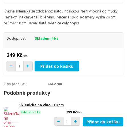
Krásná sklenička se zdobenoz zlatou nožičkou. Není vhodná do myčky!
Perfektní na červené i bílé víno. Materiál: sklo Rozměry: výška 24 cm,
průměr 10 cm Barva: zlatá sklenice
celý popis
Dostupnost
Skladem 4 ks
249 Kč
/
ks
Přidat do košíku
Číslo produktu:
6GL2788
Podobné produkty
Sklenička na víno - 18 cm
299 Kč
/
ks
Skladem 6 ks
Přidat do košíku