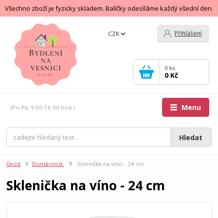
Všechno zboží je fyzicky skladem. Balíčky odesíláme každý všední den.
Přihlášení
CZK
0
ks
0 Kč
Menu
(Po-Pá, 9:00-16:00 hod.)
Hledat
Úvod
Domácnost
Sklenička na víno - 24 cm
Sklenička na víno - 24 cm