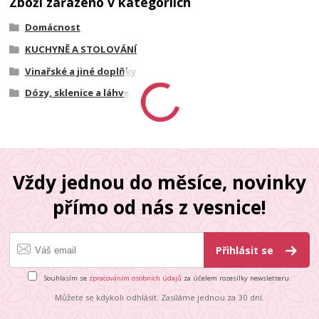
Zboží zařazeno v kategoriích
Domácnost
KUCHYNĚ A STOLOVÁNÍ
Vinařské a jiné doplňky
Dózy, sklenice a láhve
Vždy jednou do měsíce, novinky
přímo od nás z vesnice!
Přihlásit se
Souhlasím se
zpracováním osobních údajů
za účelem rozesílky newsletteru.
Můžete se kdykoli odhlásit. Zasíláme jednou za 30 dní.