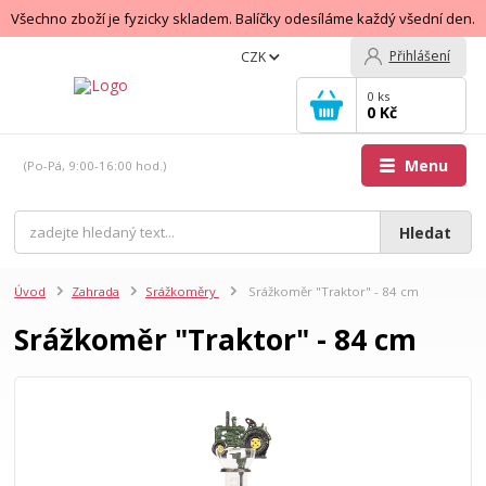
Všechno zboží je fyzicky skladem. Balíčky odesíláme každý všední den.
Přihlášení
CZK
0
ks
0 Kč
Menu
(Po-Pá, 9:00-16:00 hod.)
Hledat
Úvod
Zahrada
Srážkoměry
Srážkoměr "Traktor" - 84 cm
Srážkoměr "Traktor" - 84 cm