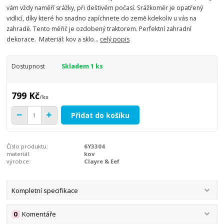
vám vždy naměří srážky, při deštivém počasí. Srážkoměr je opatřený
vidlicí, díky které ho snadno zapíchnete do země kdekoliv u vás na
zahradě. Tento měřič je ozdobený traktorem. Perfektní zahradní
dekorace. Materiál: kov a sklo...
celý popis
Dostupnost
Skladem 1 ks
799 Kč
/
ks
Přidat do košíku
Číslo produktu:
6Y3304
materiál:
kov
výrobce:
Clayre & Eef
Kompletní specifikace
0
Komentáře