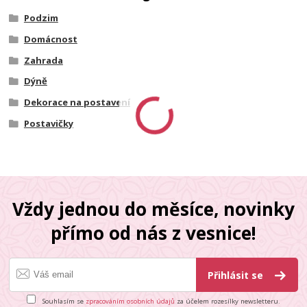
Podzim
Domácnost
Zahrada
Dýně
Dekorace na postavení
Postavičky
Vždy jednou do měsíce, novinky
přímo od nás z vesnice!
Přihlásit se
Souhlasím se
zpracováním osobních údajů
za účelem rozesílky newsletteru.