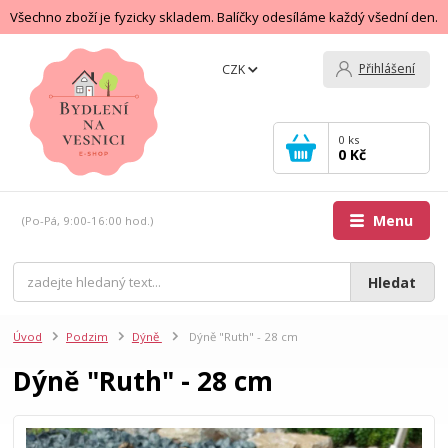
Všechno zboží je fyzicky skladem. Balíčky odesíláme každý všední den.
Přihlášení
CZK
0
ks
0 Kč
Menu
(Po-Pá, 9:00-16:00 hod.)
Hledat
Úvod
Podzim
Dýně
Dýně "Ruth" - 28 cm
Dýně "Ruth" - 28 cm