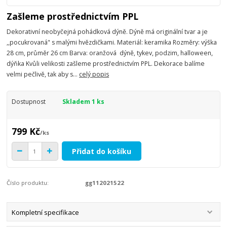
Zašleme prostřednictvím PPL
Dekorativní neobyčejná pohádková dýně. Dýně má originální tvar a je
,,pocukrovaná" s malými hvězdičkami. Materiál: keramika Rozměry: výška
28 cm, průměr 26 cm Barva: oranžová dýně, tykev, podzim, halloween,
dýňka Kvůli velikosti zašleme prostřednictvím PPL. Dekorace balíme
velmi pečlivě, tak aby s...
celý popis
Dostupnost
Skladem 1 ks
799 Kč
/
ks
Přidat do košíku
Číslo produktu:
gg112021522
Kompletní specifikace