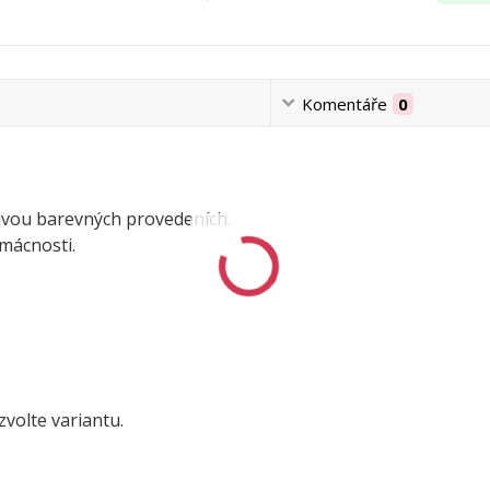
Komentáře
0
dvou barevných provedeních.
omácnosti.
zvolte variantu.