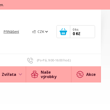
en.
0
ks
Přihlášení
CZK
0 Kč
(Po-Pá, 9:00-16:00 hod.)
Naše
Zvířata
Akce
výrobky