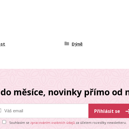
st
Dýně
do měsíce, novinky přímo od n
Přihlásit se
Souhlasím se
zpracováním osobních údajů
za účelem rozesílky newsletteru.