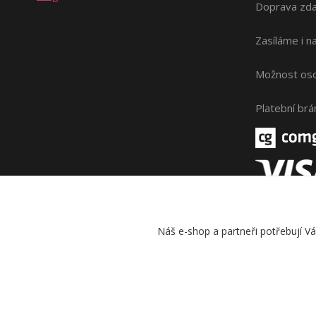
Doprava zda
Zasíláme i 
Možnost oso
Platební br
Náš e-shop a partneři potřebují V