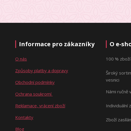
Informace pro zákazníky
O e-sh
O nás
100 % zboží
Způsoby platby a dopravy
Široký sorti
vesnici
Obchodní podmínky
Námi ručně 
Ochrana soukromí
Reklamace, vrácení zboží
Individuální 
Kontakty
Zboží zasílá
Blog