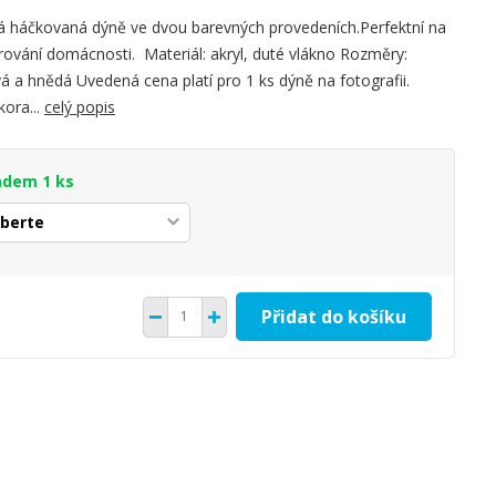
á háčkovaná dýně ve dvou barevných provedeních.Perfektní na
ování domácnosti. Materiál: akryl, duté vlákno Rozměry:
a hnědá Uvedená cena platí pro 1 ks dýně na fotografii.
kora...
celý popis
adem 1 ks
Přidat do košíku