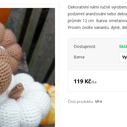
Dekorativní námi ručně vyroben
podzimní aranžování nebo dekor
průměr 12 cm Barva: smetanová 
Prosím zvolte variantu. dýně, de
Dostupnost
Skl
Barva
119 Kč
/
ks
Číslo produktu:
VP4