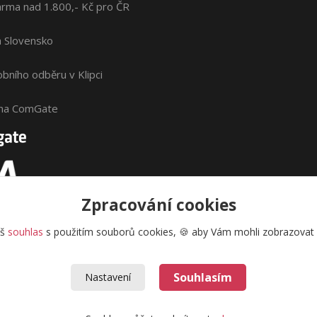
rma nad 1.800,- Kč pro ČR
na Slovensko
bního odběru v Klipci
ána ComGate
Zpracování cookies
áš
souhlas
s použitím souborů cookies, 🍪 aby Vám mohli zobrazovat i
Souhlasím
Nastavení