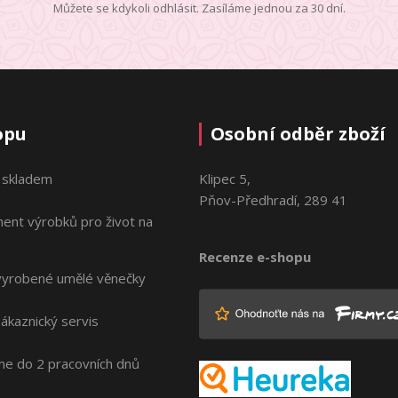
Můžete se kdykoli odhlásit. Zasíláme jednou za 30 dní.
opu
Osobní odběr zboží
 skladem
Klipec 5,
Pňov-Předhradí, 289 41
ment výrobků pro život na
Recenze e-shopu
vyrobené umělé věnečky
zákaznický servis
me do 2 pracovních dnů