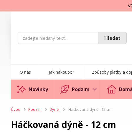
Vš
Hledat
O nás
Jak nakoupit?
Způsoby platby a do
Novinky
Podzim
Domá
Úvod
Podzim
Dýně
Háčkovaná dýně - 12 cm
Háčkovaná dýně - 12 cm