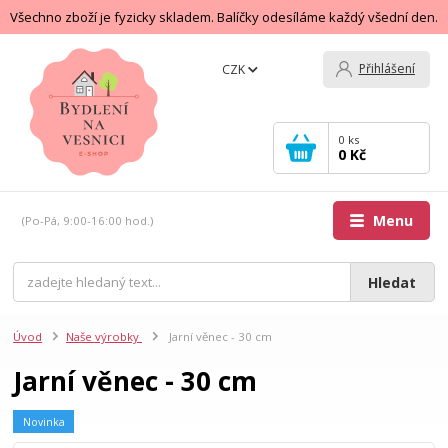
Všechno zboží je fyzicky skladem. Balíčky odesíláme každý všední den.
Přihlášení
CZK
0
ks
0 Kč
Menu
(Po-Pá, 9:00-16:00 hod.)
Hledat
Úvod
Naše výrobky
Jarní věnec - 30 cm
Jarní věnec - 30 cm
Novinka