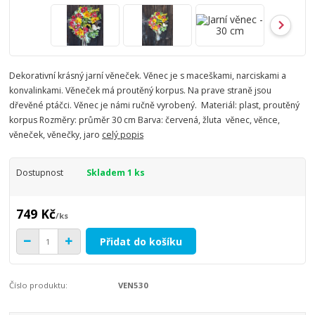
Dekorativní krásný jarní věneček. Věnec je s maceškami, narciskami a
konvalinkami. Věneček má proutěný korpus. Na prave straně jsou
dřevěné ptáčci. Věnec je námi ručně vyrobený. Materiál: plast, proutěný
korpus Rozměry: průměr 30 cm Barva: červená, žluta věnec, věnce,
věneček, věnečky, jaro
celý popis
Dostupnost
Skladem 1 ks
749 Kč
/
ks
Přidat do košíku
Číslo produktu:
VEN530