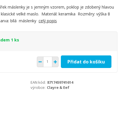
ířek máslenky je s jemným vzorem, poklop je zdobený hlavou
 klasické velké maslo. Materiál: keramika Rozměry: výška 8
Barva: bílá máslenky
celý popis
adem 1 ks
Přidat do košíku
EAN kód:
8717459741614
výrobce:
Clayre & Eef