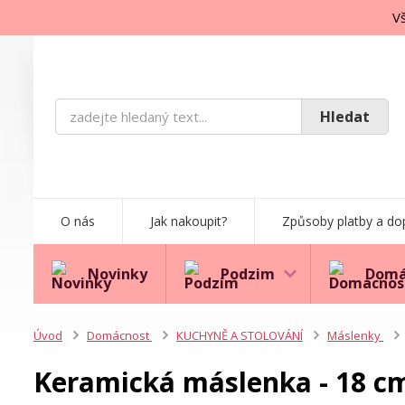
Vš
Hledat
O nás
Jak nakoupit?
Způsoby platby a do
Novinky
Podzim
Domá
Úvod
Domácnost
KUCHYNĚ A STOLOVÁNÍ
Máslenky
Keramická máslenka - 18 c