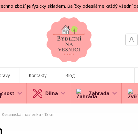
echno zboží je fyzicky skladem. Balíčky odesíláme každý všední d
pravy
Kontakty
Blog
cnost
Dílna
Zahrada
Keramická máslenka - 18 cm
m