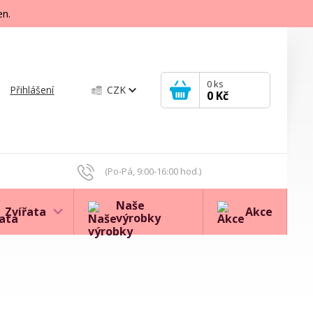
en.
0
ks
Přihlášení
CZK
0 Kč
(Po-Pá, 9:00-16:00 hod.)
Naše
Zvířata
Akce
výrobky