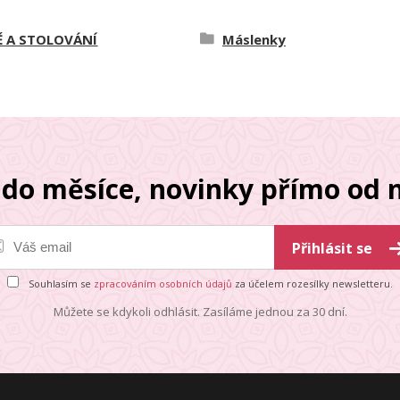
 A STOLOVÁNÍ
Máslenky
do měsíce, novinky přímo od n
Přihlásit se
Souhlasím se
zpracováním osobních údajů
za účelem rozesílky newsletteru.
Můžete se kdykoli odhlásit. Zasíláme jednou za 30 dní.