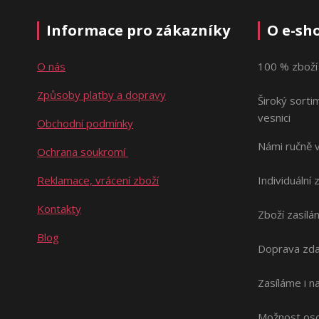
Informace pro zákazníky
O e-sh
O nás
100 % zboží
Způsoby platby a dopravy
Široký sorti
vesnici
Obchodní podmínky
Námi ručně 
Ochrana soukromí
Reklamace, vrácení zboží
Individuální 
Kontakty
Zboží zasílá
Blog
Doprava zda
Zasíláme i 
Možnost oso