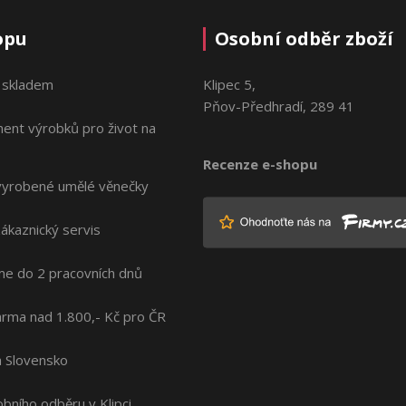
opu
Osobní odběr zboží
 skladem
Klipec 5,
Pňov-Předhradí, 289 41
ment výrobků pro život na
Recenze e-shopu
vyrobené umělé věnečky
zákaznický servis
me do 2 pracovních dnů
rma nad 1.800,- Kč pro ČR
na Slovensko
bního odběru v Klipci