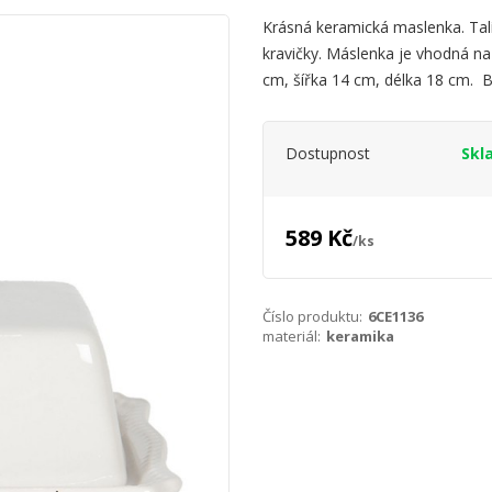
Krásná keramická maslenka. Tal
kravičky. Máslenka je vhodná na
cm, šířka 14 cm, délka 18 cm. 
Dostupnost
Skl
589 Kč
/
ks
Číslo produktu:
6CE1136
materiál:
keramika