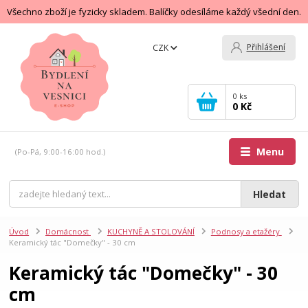
Všechno zboží je fyzicky skladem. Balíčky odesíláme každý všední den.
Přihlášení
CZK
0
ks
0 Kč
Menu
(Po-Pá, 9:00-16:00 hod.)
Hledat
Úvod
Domácnost
KUCHYNĚ A STOLOVÁNÍ
Podnosy a etažéry
Keramický tác "Domečky" - 30 cm
Keramický tác "Domečky" - 30
cm