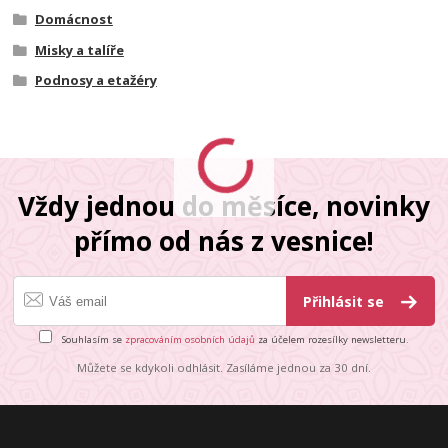
Domácnost
Misky a talíře
Podnosy a etažéry
Vždy jednou do měsíce, novinky
přímo od nás z vesnice!
Přihlásit se
Souhlasím se
zpracováním osobních údajů
za účelem rozesílky newsletteru.
Můžete se kdykoli odhlásit. Zasíláme jednou za 30 dní.