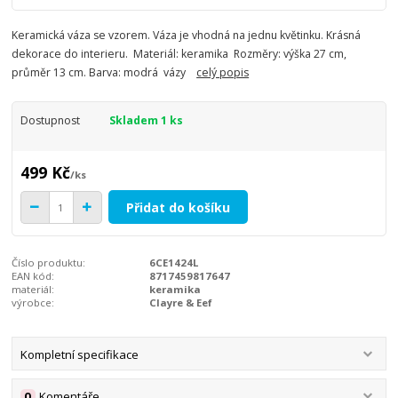
Keramická váza se vzorem. Váza je vhodná na jednu květinku. Krásná
dekorace do interieru. Materiál: keramika Rozměry: výška 27 cm,
průměr 13 cm. Barva: modrá vázy
celý popis
Dostupnost
Skladem 1 ks
499 Kč
/
ks
Přidat do košíku
Číslo produktu:
6CE1424L
EAN kód:
8717459817647
materiál:
keramika
výrobce:
Clayre & Eef
Kompletní specifikace
0
Komentáře