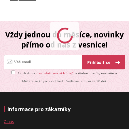
Vždy jednou do měsíce, novinky
přímo od nás z vesnice!
Přihlásit se
Souhlasím se
zpracováním osobních údajů
za účelem rozesílky newsletteru.
Můžete se kdykoli odhlásit. Zasíláme jednou za 30 dní.
Informace pro zákazníky
O nás