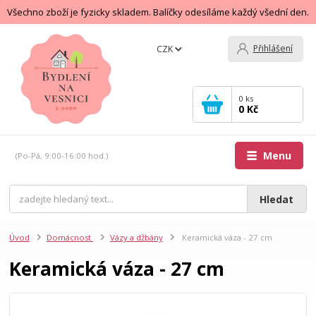
Všechno zboží je fyzicky skladem. Balíčky odesíláme každý všední den.
Přihlášení
CZK
0
ks
0 Kč
Menu
(Po-Pá, 9:00-16:00 hod.)
Hledat
Úvod
Domácnost
Vázy a džbány
Keramická váza - 27 cm
Keramická váza - 27 cm