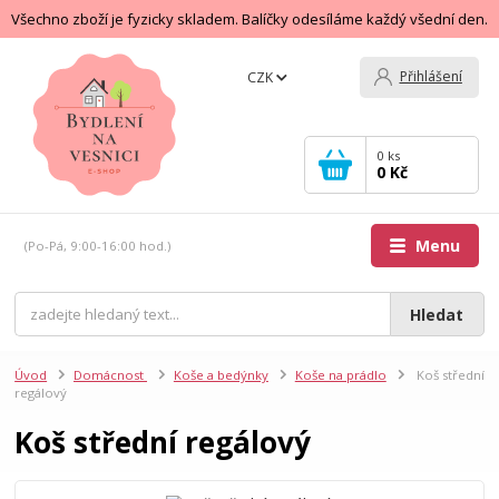
Všechno zboží je fyzicky skladem. Balíčky odesíláme každý všední den.
Přihlášení
CZK
0
ks
0 Kč
Menu
(Po-Pá, 9:00-16:00 hod.)
Hledat
Úvod
Domácnost
Koše a bedýnky
Koše na prádlo
Koš střední
regálový
Koš střední regálový