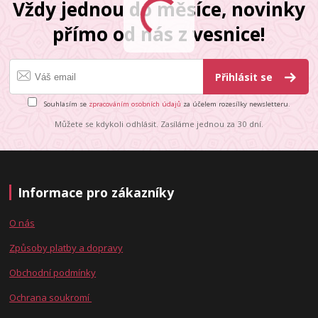
Vždy jednou do měsíce, novinky
přímo od nás z vesnice!
Přihlásit se
Souhlasím se
zpracováním osobních údajů
za účelem rozesílky newsletteru.
Můžete se kdykoli odhlásit. Zasíláme jednou za 30 dní.
Informace pro zákazníky
O nás
Způsoby platby a dopravy
Obchodní podmínky
Ochrana soukromí