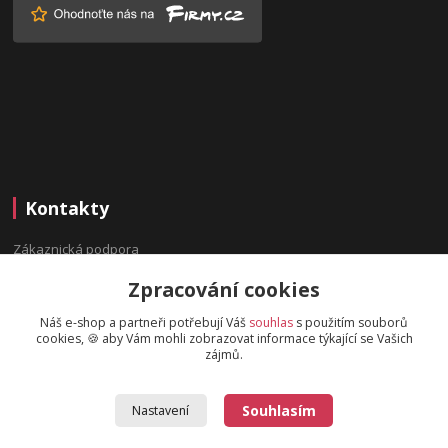
Kontakty
Zákaznická podpora
(Po-Pá, 9:00-16:00 hod.)
Zpracování cookies
info@bydleninavesnici.cz
Náš e-shop a partneři potřebují Váš
souhlas
s použitím souborů
cookies, 🍪 aby Vám mohli zobrazovat informace týkající se Vašich
zájmů.
Souhlasím
Nastavení
2019 © BydleniNaVesnici.cz - Design od
OndrejDvorak.com
.