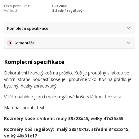
Číslo produktu:
PRE206B
Velikost:
Střední regálový
Kompletní specifikace
0
Komentáře
Kompletní specifikace
Dekorativní hranatý koš na prádlo. Koš je proutěný s látkou ve
vnitřní straně. Součástí koše je i proutěné víko. Koš na prádlo je
bytelný, hezky zpracovaný.
V této nabídce jsou i malé regálové koše s látkou, bez víka.
Materiál: proutí, textil.
Rozměry koše s víkem: malý 39x28x45, velký 47x35x55
Rozměry koš regálový: malý 28x19x13, střední 34x25x15,
velký 40x31x17