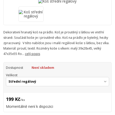
Dekorativní hranatý koš na prádlo. Koš je proutěný s látkou ve vnitřní
straně. Součástí koše je i proutěné víko. Koš na prádlo je bytelný, hezky
zpracovaný. V této nabídce jsou i malé regálové koše s látkou, bez víka.
Materiál: proutí, textil. Rozměry koše s víkem: malý 39x28x45, velký
47x35x55 Ro...
celý popis
Dostupnost
Není skladem
Velikost
199 Kč
/
ks
Momentálně není k dispozici