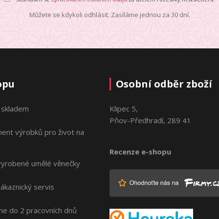
Můžete se kdykoli odhlásit. Zasíláme jednou za 30 dní.
opu
Osobní odběr zboží
 skladem
Klipec 5,
Pňov-Předhradí, 289 41
ment výrobků pro život na
Recenze e-shopu
vyrobené umělé věnečky
zákaznický servis
me do 2 pracovních dnů