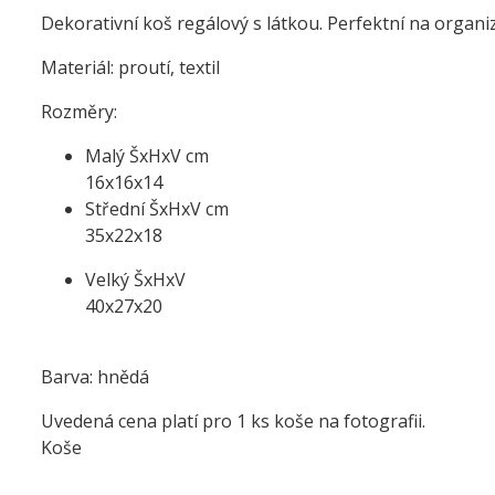
Dekorativní koš regálový s látkou. Perfektní na organi
Materiál: proutí, textil
Rozměry:
Malý ŠxHxV cm
16x16x14
Střední ŠxHxV cm
35x22x18
Velký ŠxHxV
40x27x20
Barva: hnědá
Uvedená cena platí pro 1 ks koše na fotografii.
Koše