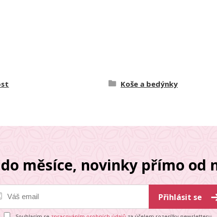
st
Koše a bedýnky
do měsíce, novinky přímo od n
Přihlásit se
Souhlasím se
zpracováním osobních údajů
za účelem rozesílky newsletteru.