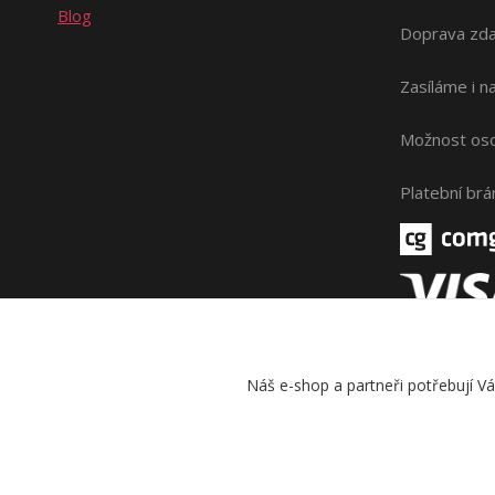
Blog
Doprava zda
Zasíláme i 
Možnost oso
Platební br
Náš e-shop a partneři potřebují V