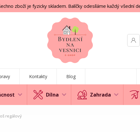
echno zboží je fyzicky skladem. Balíčky odesíláme každý všední d
pravy
Kontakty
Blog
cnost
Dílna
Zahrada
oš regálový