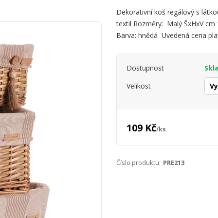
Dekorativní koš regálový s látko
textil Rozměry: Malý ŠxHxV cm
Barva: hnědá Uvedená cena plat
Dostupnost
Skl
Velikost
109 Kč
/
ks
Číslo produktu:
PRE213