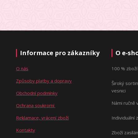
Informace pro zákazníky
O e-sh
O nás
100 % zboží
Způsoby platby a dopravy
Široký sorti
vesnici
Obchodní podmínky
Námi ručně 
Ochrana soukromí
Reklamace, vrácení zboží
Individuální 
Kontakty
Zboží zasílá