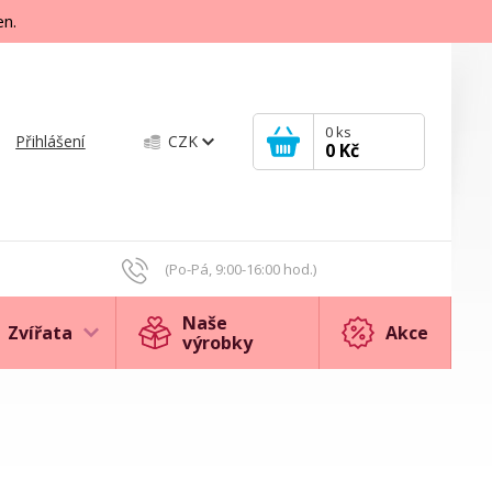
en.
0
ks
Přihlášení
CZK
0 Kč
(Po-Pá, 9:00-16:00 hod.)
Naše
Zvířata
Akce
výrobky