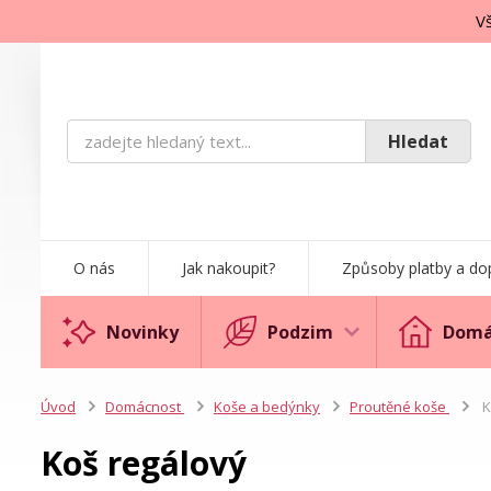
Vš
Hledat
O nás
Jak nakoupit?
Způsoby platby a do
Novinky
Podzim
Domá
Úvod
Domácnost
Koše a bedýnky
Proutěné koše
K
Koš regálový