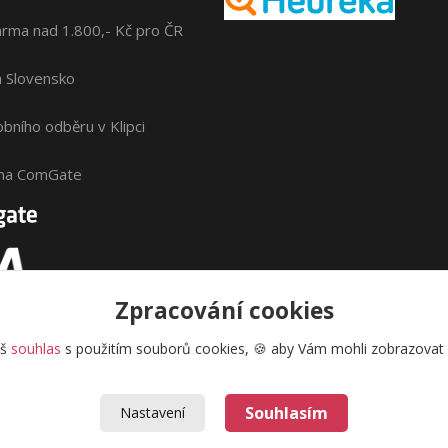
rma nad 1.800,- Kč pro ČR
na Slovensko
bního odběru v Klipci
ána ComGate
Zpracování cookies
áš
souhlas
s použitím souborů cookies, 🍪 aby Vám mohli zobrazovat i
Souhlasím
Nastavení