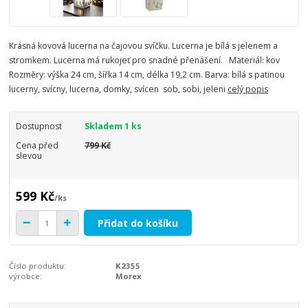
Krásná kovová lucerna na čajovou svíčku. Lucerna je bílá s jelenem a
stromkem. Lucerna má rukojeť pro snadné přenášení. Materiál: kov
Rozměry: výška 24 cm, šířka 14 cm, délka 19,2 cm. Barva: bílá s patinou
lucerny, svícny, lucerna, domky, svícen sob, sobi, jeleni
celý popis
Dostupnost
Skladem 1 ks
Cena před
799 Kč
slevou
599 Kč
/
ks
Přidat do košíku
Číslo produktu:
K2355
výrobce:
Morex