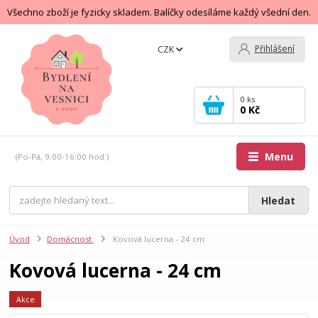
Všechno zboží je fyzicky skladem. Balíčky odesíláme každý všední den.
Přihlášení
CZK
0
ks
0 Kč
Menu
(Po-Pá, 9:00-16:00 hod.)
Hledat
Úvod
Domácnost
Kovová lucerna - 24 cm
Kovová lucerna - 24 cm
Akce