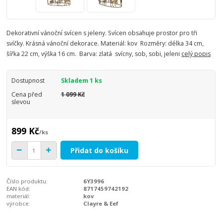
Dekorativní vánoční svícen s jeleny. Svícen obsahuje prostor pro tři
svíčky. Krásná vánoční dekorace. Materiál: kov Rozměry: délka 34 cm,
šířka 22 cm, výška 16 cm. Barva: zlatá svícny, sob, sobi, jeleni
celý popis
Dostupnost
Skladem 1 ks
Cena před
1 099 Kč
slevou
899 Kč
/
ks
Přidat do košíku
Číslo produktu:
6Y3996
EAN kód:
8717459742192
materiál:
kov
výrobce:
Clayre & Eef