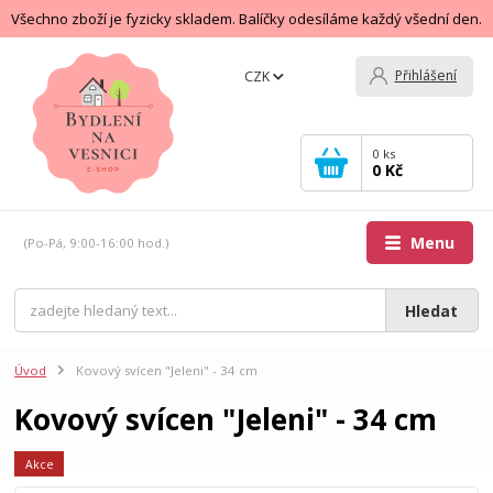
Všechno zboží je fyzicky skladem. Balíčky odesíláme každý všední den.
Přihlášení
CZK
0
ks
0 Kč
Menu
(Po-Pá, 9:00-16:00 hod.)
Hledat
Úvod
Kovový svícen "Jeleni" - 34 cm
Kovový svícen "Jeleni" - 34 cm
Akce