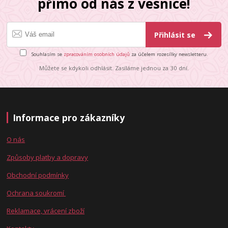
přímo od nás z vesnice!
Přihlásit se
Souhlasím se
zpracováním osobních údajů
za účelem rozesílky newsletteru.
Můžete se kdykoli odhlásit. Zasíláme jednou za 30 dní.
Informace pro zákazníky
O nás
Způsoby platby a dopravy
Obchodní podmínky
Ochrana soukromí
Reklamace, vrácení zboží