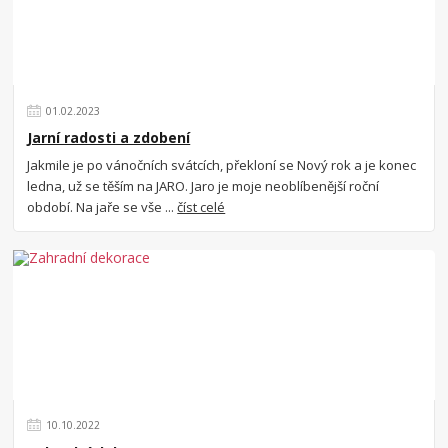
01
.
02
.
2023
Jarní radosti a zdobení
Jakmile je po vánočních svátcích, překloní se Nový rok a je konec
ledna, už se těším na JARO. Jaro je moje neoblíbenější roční
období. Na jaře se vše ...
číst celé
10
.
10
.
2022