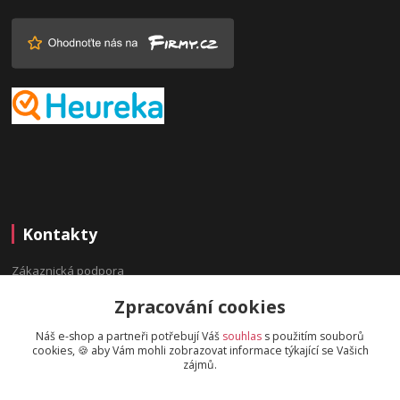
Kontakty
Zákaznická podpora
(Po-Pá, 9:00-16:00 hod.)
Zpracování cookies
info@bydleninavesnici.cz
Náš e-shop a partneři potřebují Váš
souhlas
s použitím souborů
cookies, 🍪 aby Vám mohli zobrazovat informace týkající se Vašich
zájmů.