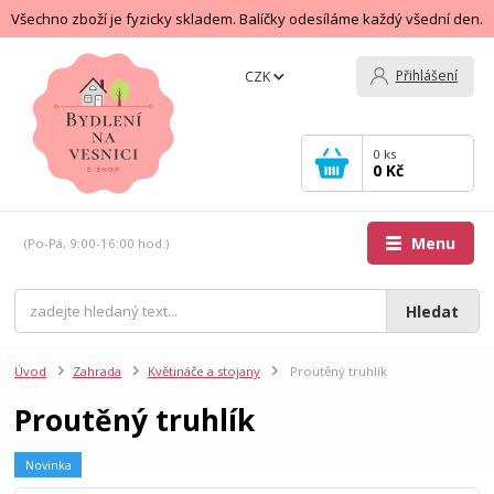
Všechno zboží je fyzicky skladem. Balíčky odesíláme každý všední den.
Přihlášení
CZK
0
ks
0 Kč
Menu
(Po-Pá, 9:00-16:00 hod.)
Hledat
Úvod
Zahrada
Květináče a stojany
Proutěný truhlík
Proutěný truhlík
Novinka