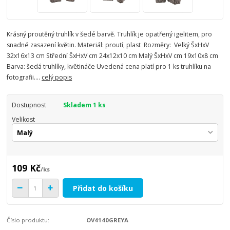
Krásný proutěný truhlík v šedé barvě. Truhlík je opatřený igelitem, pro
snadné zasazení květin. Materiál: proutí, plast Rozměry: Velký ŠxHxV
32x16x13 cm Střední ŠxHxV cm 24x12x10 cm Malý ŠxHxV cm 19x10x8 cm
Barva: šedá truhlíky, květináče Uvedená cena platí pro 1 ks truhlíku na
fotografii....
celý popis
Dostupnost
Skladem 1 ks
Velikost
109 Kč
/
ks
Přidat do košíku
Číslo produktu:
OV4140GREYA