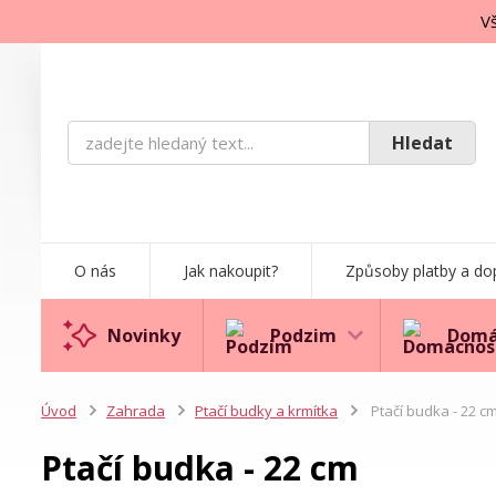
Vš
Hledat
O nás
Jak nakoupit?
Způsoby platby a do
Novinky
Podzim
Domá
Úvod
Zahrada
Ptačí budky a krmítka
Ptačí budka - 22 c
Ptačí budka - 22 cm