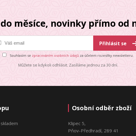
do měsíce, novinky přímo od n
Přihlásit se
Souhlasím se
zpracováním osobních údajů
za účelem rozesílky newsletteru.
Můžete se kdykoli odhlásit. Zasíláme jednou za 30 dní.
opu
Osobní odběr zboží
 skladem
Klipec 5,
Pňov-Předhradí, 289 41