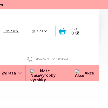
en.
0
ks
Přihlášení
CZK
0 Kč
(Po-Pá, 9:00-16:00 hod.)
Naše
Zvířata
Akce
výrobky