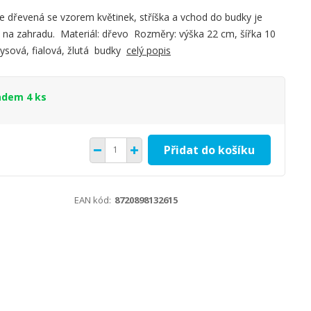
je dřevená se vzorem květinek, stříška a vchod do budky je
e na zahradu. Materiál: dřevo Rozměry: výška 22 cm, šířka 10
kysová, fialová, žlutá budky
celý popis
adem 4 ks
Přidat do košíku
EAN kód:
8720898132615