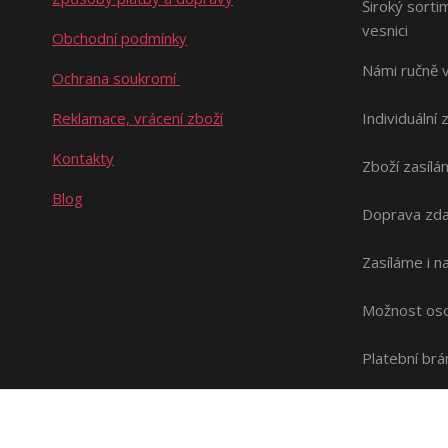
Široký sorti
vesnici
Obchodní podmínky
Námi ručně 
Ochrana soukromí
Reklamace, vrácení zboží
Individuální 
Kontakty
Zboží zasílá
Blog
Doprava zda
Zasíláme i 
Možnost oso
Platební br