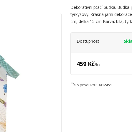
Dekorativní ptačí budka. Budka 
tyrkysový. Krásná jarní dekorac
cm, délka 15 cm Barva: bílá, tyr
Dostupnost
Skl
459 Kč
/
ks
Číslo produktu:
6H2451