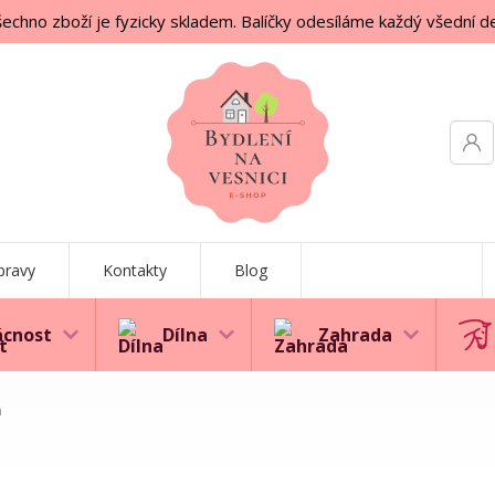
echno zboží je fyzicky skladem. Balíčky odesíláme každý všední d
pravy
Kontakty
Blog
cnost
Dílna
Zahrada
m