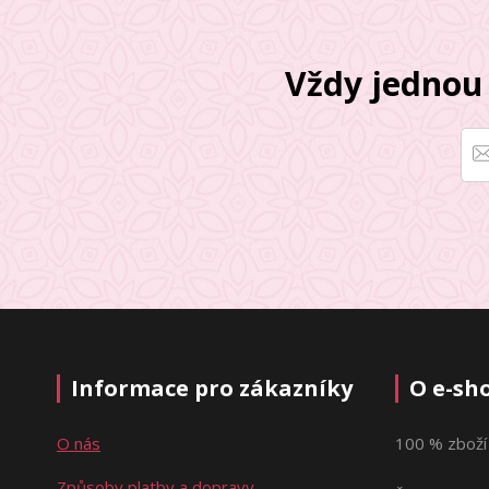
Vždy jednou 
Informace pro zákazníky
O e-sh
O nás
100 % zboží
Způsoby platby a dopravy