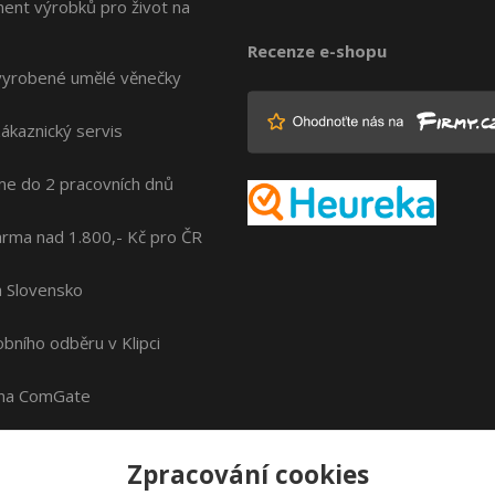
ment výrobků pro život na
Recenze e-shopu
vyrobené umělé věnečky
zákaznický servis
me do 2 pracovních dnů
rma nad 1.800,- Kč pro ČR
na Slovensko
bního odběru v Klipci
ána ComGate
Zpracování cookies