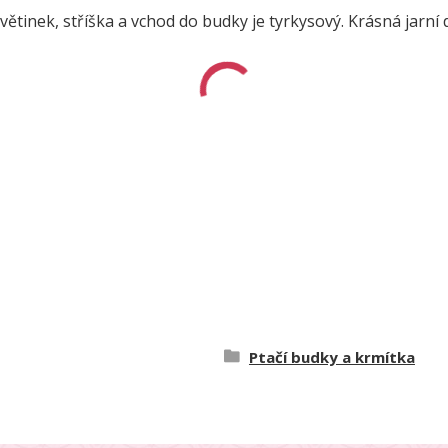
ětinek, stříška a vchod do budky je tyrkysový. Krásná jarn
Ptačí budky a krmítka