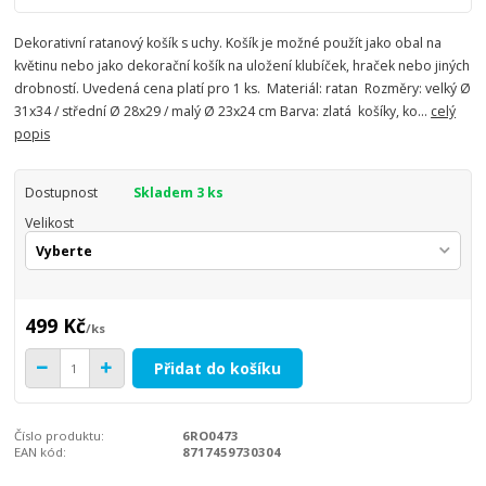
Dekorativní ratanový košík s uchy. Košík je možné použít jako obal na
květinu nebo jako dekorační košík na uložení klubíček, hraček nebo jiných
drobností. Uvedená cena platí pro 1 ks. Materiál: ratan Rozměry: velký Ø
31x34 / střední Ø 28x29 / malý Ø 23x24 cm Barva: zlatá košíky, ko...
celý
popis
Dostupnost
Skladem 3 ks
Velikost
499 Kč
/
ks
Přidat do košíku
Číslo produktu:
6RO0473
EAN kód:
8717459730304