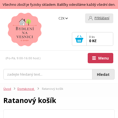
Všechno zboží je fyzicky skladem. Balíčky odesíláme každý všední den.
Přihlášení
CZK
0
ks
0 Kč
Menu
(Po-Pá, 9:00-16:00 hod.)
Hledat
Úvod
Domácnost
Ratanový košík
Ratanový košík