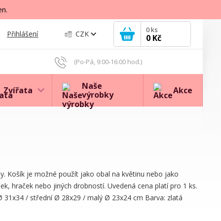
en.
0
ks
Přihlášení
CZK
0 Kč
(Po-Pá, 9:00-16:00 hod.)
Naše
Zvířata
Akce
výrobky
hy. Košík je možné použít jako obal na květinu nebo jako
ček, hraček nebo jiných drobností. Uvedená cena platí pro 1 ks.
Ø 31x34 / střední Ø 28x29 / malý Ø 23x24 cm Barva: zlatá