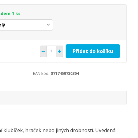
adem 1 ks
Přidat do košíku
EAN kód:
8717459730304
ní klubíček, hraček nebo jiných drobností. Uvedená