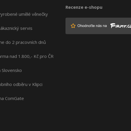
Recenze e-shopu
vyrobené umělé věnečky
zákaznický servis
me do 2 pracovních dnů
rma nad 1.800,- Kč pro ČR
na Slovensko
bního odběru v Klipci
ána ComGate