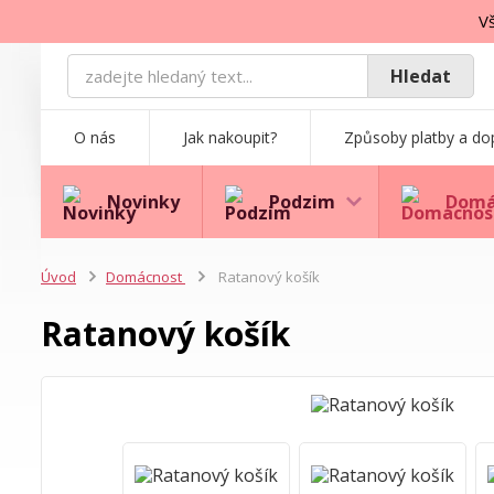
Vš
Hledat
O nás
Jak nakoupit?
Způsoby platby a do
Novinky
Podzim
Domá
Úvod
Domácnost
Ratanový košík
Ratanový košík