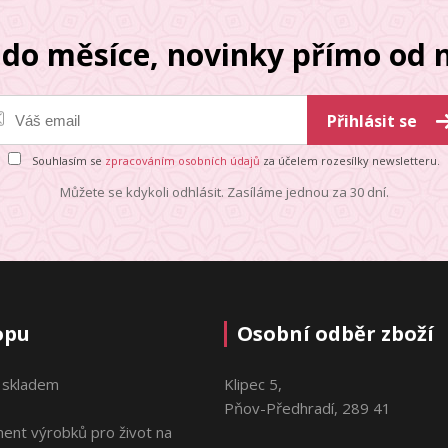
do měsíce, novinky přímo od n
Přihlásit se
Souhlasím se
zpracováním osobních údajů
za účelem rozesílky newsletteru.
Můžete se kdykoli odhlásit. Zasíláme jednou za 30 dní.
opu
Osobní odběr zboží
 skladem
Klipec 5,
Pňov-Předhradí, 289 41
ment výrobků pro život na