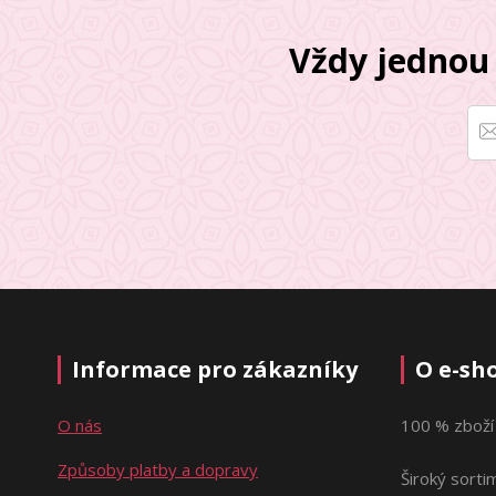
Vždy jednou 
Informace pro zákazníky
O e-sh
O nás
100 % zboží
Způsoby platby a dopravy
Široký sorti