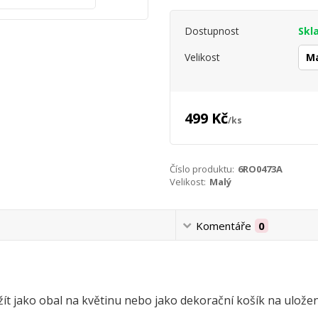
Dostupnost
Skl
Velikost
499 Kč
/
ks
Číslo produktu:
6RO0473A
Velikost:
Malý
Komentáře
0
žít jako obal na květinu nebo jako dekorační košík na ulože