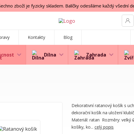
echno zboží je fyzicky skladem. Balíčky odesíláme každý všední d
pravy
Kontakty
Blog
cnost
Dílna
Zahrada
Dekorativní ratanový košík s uc
dekorační košík na uložení klubí
Materiál: ratan Rozměry: velký 
košíky, ko...
celý popis