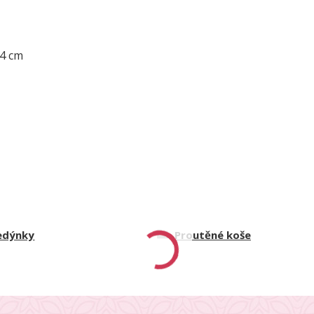
24 cm
edýnky
Proutěné koše