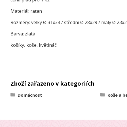
Materiál: ratan
Rozměry: velký Ø 31x34 / střední Ø 28x29 / malý Ø 23x
Barva: zlatá
košíky, koše, květináč
Zboží zařazeno v kategoriích
Domácnost
Koše a b