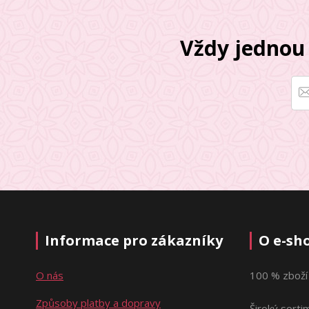
Vždy jednou 
Informace pro zákazníky
O e-sh
O nás
100 % zboží
Způsoby platby a dopravy
Široký sorti