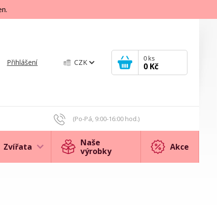
en.
0
ks
Přihlášení
CZK
0 Kč
(Po-Pá, 9:00-16:00 hod.)
Naše
Zvířata
Akce
výrobky