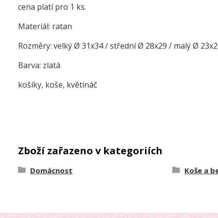
cena platí pro 1 ks.
Materiál: ratan
Rozměry: velký Ø 31x34 / střední Ø 28x29 / malý Ø 23x
Barva: zlatá
košíky, koše, květináč
Zboží zařazeno v kategoriích
Domácnost
Koše a b