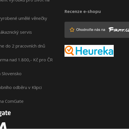
Recenze e-shopu
vyrobené umělé věnečky
zákaznický servis
me do 2 pracovních dnů
rma nad 1.800,- Kč pro ČR
na Slovensko
bního odběru v Klipci
ána ComGate