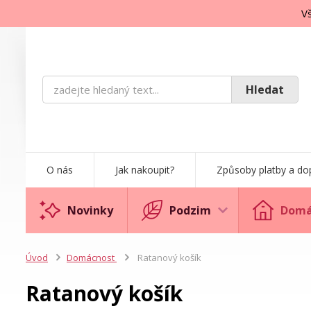
Vš
Hledat
O nás
Jak nakoupit?
Způsoby platby a do
Novinky
Podzim
Domá
Úvod
Domácnost
Ratanový košík
Ratanový košík