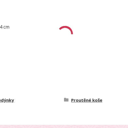
24 cm
edýnky
Proutěné koše