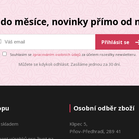
do měsíce, novinky přímo od n
Přihlásit se
Souhlasím se
zpracováním osobních údajů
za účelem rozesílky newsletteru.
Můžete se kdykoli odhlásit. Zasíláme jednou za 30 dní.
opu
Osobní odběr zboží
 skladem
Klipec 5,
Pňov-Předhradí, 289 41
ment výrobků pro život na