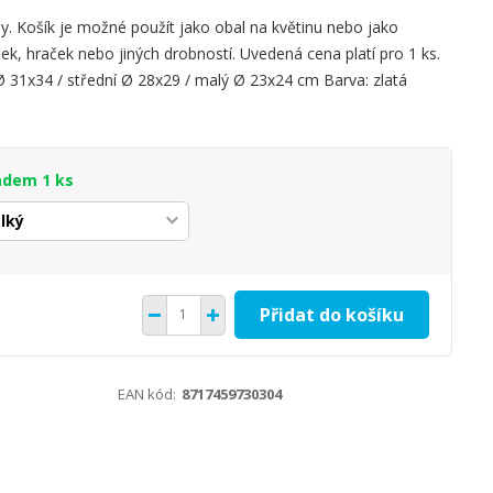
hy. Košík je možné použít jako obal na květinu nebo jako
ček, hraček nebo jiných drobností. Uvedená cena platí pro 1 ks.
Ø 31x34 / střední Ø 28x29 / malý Ø 23x24 cm Barva: zlatá
adem 1 ks
Přidat do košíku
EAN kód:
8717459730304