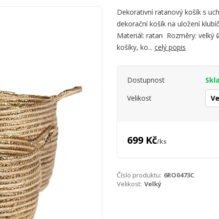
Dekorativní ratanový košík s uc
dekorační košík na uložení klubí
Materiál: ratan Rozměry: velký 
košíky, ko...
celý popis
Dostupnost
Skl
Velikost
699 Kč
/
ks
Číslo produktu:
6RO0473C
Velikost:
Velký