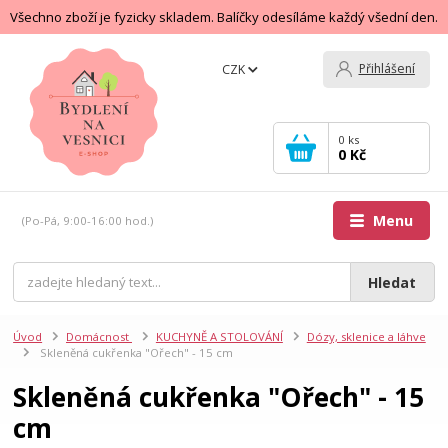
Všechno zboží je fyzicky skladem. Balíčky odesíláme každý všední den.
Přihlášení
CZK
0
ks
0 Kč
Menu
(Po-Pá, 9:00-16:00 hod.)
Hledat
Úvod
Domácnost
KUCHYNĚ A STOLOVÁNÍ
Dózy, sklenice a láhve
Skleněná cukřenka "Ořech" - 15 cm
Skleněná cukřenka "Ořech" - 15
cm