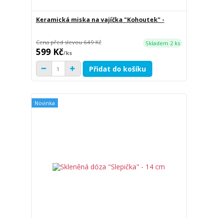
Keramická miska na vajíčka "Kohoutek" -
Cena před slevou
649 Kč
Skladem 2 ks
599 Kč
/
ks
Přidat do košíku
Novinka