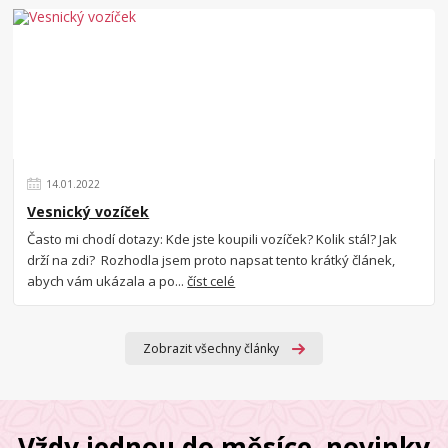
14
.
01
.
2022
Vesnický vozíček
Často mi chodí dotazy: Kde jste koupili vozíček? Kolik stál? Jak
drží na zdi? Rozhodla jsem proto napsat tento krátký článek,
abych vám ukázala a po...
číst celé
Zobrazit všechny články
Vždy jednou do měsíce, novinky