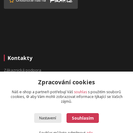
Kontakty
Zákaznická podpora
(Po-Pá, 9:00-16:00 hod.)
Zpracování cookies
info@bydleninavesnici.cz
Náš e-shop a partneři potřebují Váš
souhlas
s použitím souborů
cookies, 🍪 aby Vám mohli zobrazovat informace týkající se Vašich
zájmů.
Souhlasím
Nastavení
2019 © BydleniNaVesnici.cz - Design od
OndrejDvorak.com
.
Souhlas můžete odmítnout
zde
.