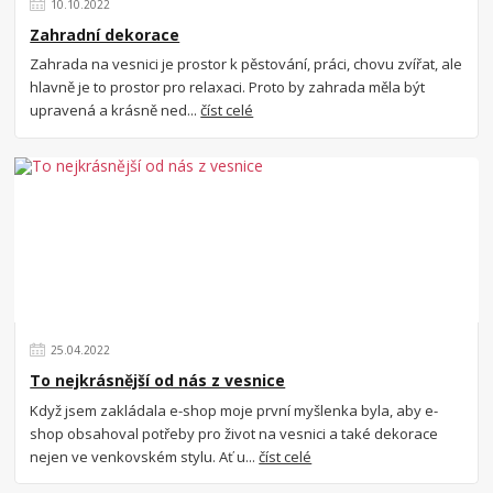
10
.
10
.
2022
Zahradní dekorace
Zahrada na vesnici je prostor k pěstování, práci, chovu zvířat, ale
hlavně je to prostor pro relaxaci. Proto by zahrada měla být
upravená a krásně ned...
číst celé
25
.
04
.
2022
To nejkrásnější od nás z vesnice
Když jsem zakládala e-shop moje první myšlenka byla, aby e-
shop obsahoval potřeby pro život na vesnici a také dekorace
nejen ve venkovském stylu. Ať u...
číst celé