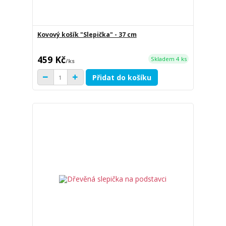
Kovový košík "Slepička" - 37 cm
459 Kč
Skladem 4 ks
/
ks
Přidat do košíku