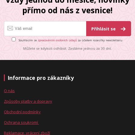
přímo od nás z vesnice!
Přihlásit se
Souhlasím se
zpracováním osobních údajů
za účelem rozesílky newsletteru.
Můžete se kdykoli odhlásit. Zasíláme jednou za 30 dní.
Informace pro zákazníky
O nás
Způsoby platby a dopravy
Obchodní podmínky
Ochrana soukromí
Reklamace, vrácení zboží