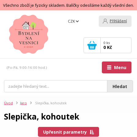
Všechno zboží je fyzicky skladem. Balíčky odesíláme každý všední den.
Přihlášení
CZK
0
ks
0 Kč
Menu
(Po-Pá, 9:00-16:00 hod.)
Hledat
Úvod
Jaro
Slepička, kohoutek
Slepička, kohoutek
Upřesnit parametry