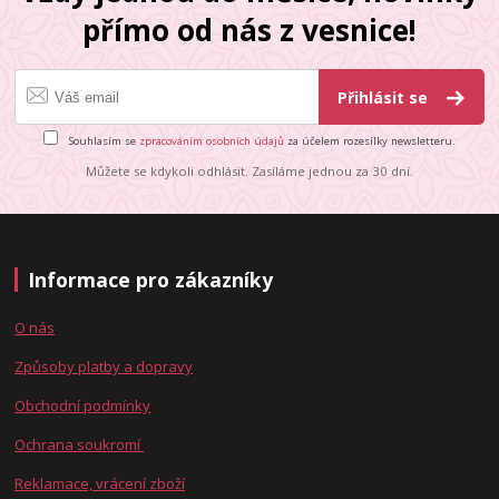
přímo od nás z vesnice!
Přihlásit se
Souhlasím se
zpracováním osobních údajů
za účelem rozesílky newsletteru.
Můžete se kdykoli odhlásit. Zasíláme jednou za 30 dní.
Informace pro zákazníky
O nás
Způsoby platby a dopravy
Obchodní podmínky
Ochrana soukromí
Reklamace, vrácení zboží