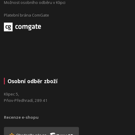
Možnost osobního odběru v Klipci
Platební brána ComGate
Osobní odběr zboží
Klipec 5,
Pňov-Předhradí, 289 41
Recenze e-shopu