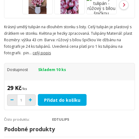
Krásný umělý tulipán na dlouhém stonku s listy. Celý tulipán je plastový s
drátkem ve stonku. Květina je hezky zpracovaná. Tulipány Materiál: plast
Rozměry: výška 43 cm Barva: růžový s bílou špičkou Ve džbánu na
fotografii je 24 ks tulipánů. Uvedená cena platí pro 1 ks tulipánu na
fotografii. pin...
celý popis
Dostupnost
Skladem 10 ks
29 Kč
/
ks
Přidat do košíku
Číslo produktu:
EDTULIPS
Podobné produkty