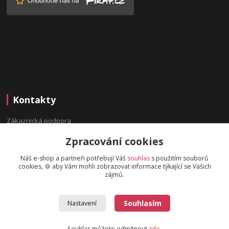
Kontakty
Zákaznická podpora
(Po-Pá, 9:00-16:00 hod.)
Zpracování cookies
info@bydleninavesnici.cz
Náš e-shop a partneři potřebují Váš
souhlas
s použitím souborů
cookies, 🍪 aby Vám mohli zobrazovat informace týkající se Vašich
zájmů.
Souhlasím
Nastavení
2019 © BydleniNaVesnici.cz - Design od
OndrejDvorak.com
.
Souhlas můžete odmítnout
zde
.