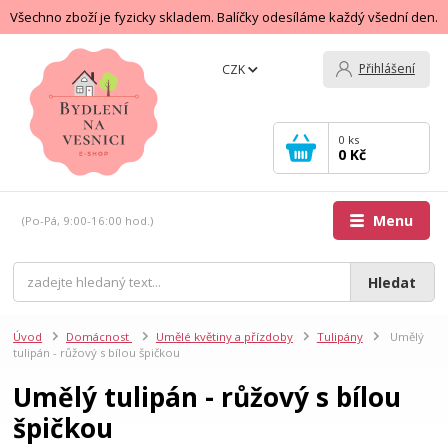
Všechno zboží je fyzicky skladem. Balíčky odesíláme každý všední den.
Přihlášení
CZK
0
ks
0 Kč
Menu
(Po-Pá, 9:00-16:00 hod.)
Hledat
Úvod
Domácnost
Umělé květiny a přízdoby
Tulipány
Umělý
tulipán - růžový s bílou špičkou
Umělý tulipán - růžový s bílou
špičkou