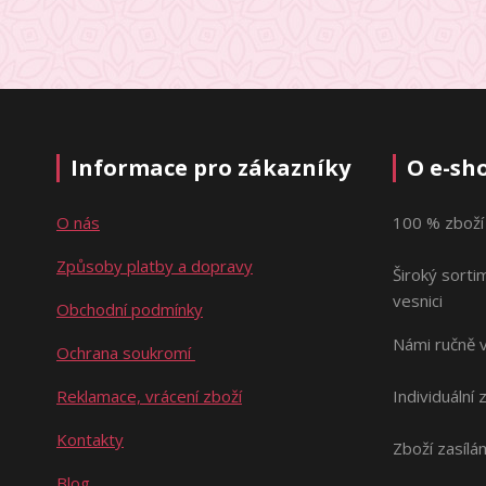
Informace pro zákazníky
O e-sh
O nás
100 % zboží
Způsoby platby a dopravy
Široký sorti
vesnici
Obchodní podmínky
Námi ručně 
Ochrana soukromí
Reklamace, vrácení zboží
Individuální 
Kontakty
Zboží zasílá
Blog