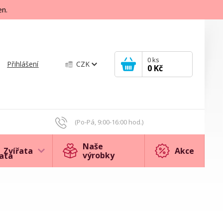
en.
0
ks
Přihlášení
CZK
0 Kč
(Po-Pá, 9:00-16:00 hod.)
Naše
Zvířata
Akce
výrobky