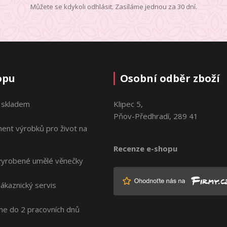
Můžete se kdykoli odhlásit. Zasíláme jednou za 30 dní.
opu
Osobní odběr zboží
 skladem
Klipec 5,
Pňov-Předhradí, 289 41
ment výrobků pro život na
Recenze e-shopu
vyrobené umělé věnečky
zákaznický servis
me do 2 pracovních dnů