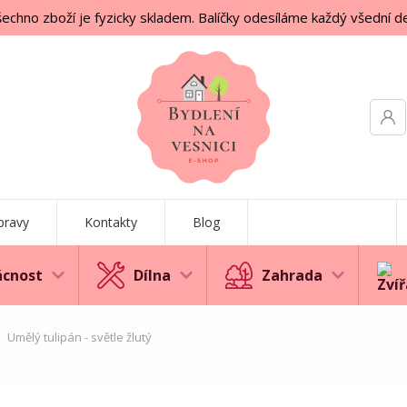
echno zboží je fyzicky skladem. Balíčky odesíláme každý všední d
pravy
Kontakty
Blog
cnost
Dílna
Zahrada
Umělý tulipán - světle žlutý