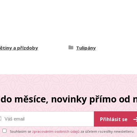
ětiny a přízdoby
Tulipány
do měsíce, novinky přímo od n
Přihlásit se
Souhlasím se
zpracováním osobních údajů
za účelem rozesílky newsletteru.