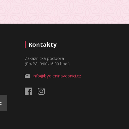
Kontakty
Zákaznická podpora
(Po-Pá, 9:00-16:00 hod.)
info@bydleninavesnici.cz