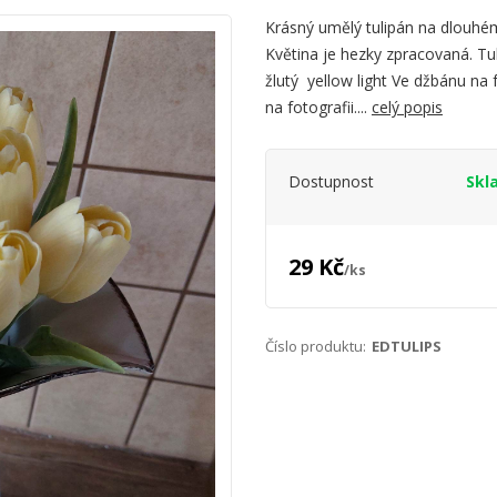
Krásný umělý tulipán na dlouhém 
Květina je hezky zpracovaná. Tu
žlutý yellow light Ve džbánu na f
na fotografii....
celý popis
Dostupnost
Skl
29 Kč
/
ks
Číslo produktu:
EDTULIPS