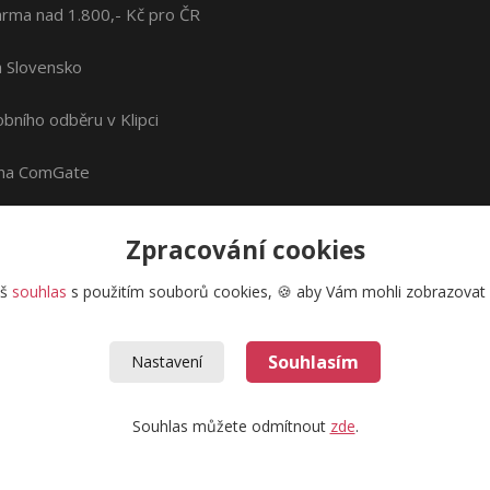
rma nad 1.800,- Kč pro ČR
na Slovensko
bního odběru v Klipci
ána ComGate
Zpracování cookies
áš
souhlas
s použitím souborů cookies, 🍪 aby Vám mohli zobrazovat i
Souhlasím
Nastavení
Souhlas můžete odmítnout
zde
.