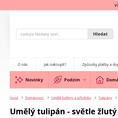
Vš
Hledat
O nás
Jak nakoupit?
Způsoby platby a do
Novinky
Podzim
Domá
Úvod
Domácnost
Umělé květiny a přízdoby
Tulipány
Umělý tulipán - světle žlutý