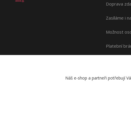
Doprava zda
Zasíláme i 
Možnost oso
Platební br
Náš e-shop a partneři potřebují V