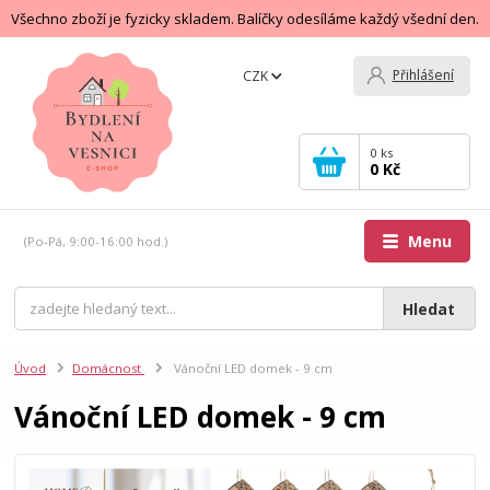
Všechno zboží je fyzicky skladem. Balíčky odesíláme každý všední den.
Přihlášení
CZK
0
ks
0 Kč
Menu
(Po-Pá, 9:00-16:00 hod.)
Hledat
Úvod
Domácnost
Vánoční LED domek - 9 cm
Vánoční LED domek - 9 cm