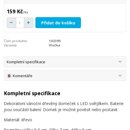
159 Kč
/
ks
Přidat do košíku
Číslo produktu:
102395
Varianta:
Vločka
Kompletní specifikace
0
Komentáře
Kompletní specifikace
Dekorativní vánoční dřevěný domeček s LED světýlkem. Baterie
jsou součástí balení. Domek je možné pověsit nebo postavit.
Materiál: dřevo
Rozměry: výška 9,5 cm, šířka 7 cm, délka 9 cm.