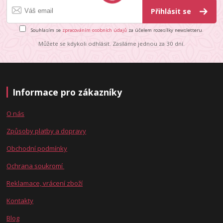
Přihlásit se
Souhlasím se
zpracováním osobních údajů
za účelem rozesílky newsletteru.
Můžete se kdykoli odhlásit. Zasíláme jednou za 30 dní.
Informace pro zákazníky
O nás
Způsoby platby a dopravy
Obchodní podmínky
Ochrana soukromí
Reklamace, vrácení zboží
Kontakty
Blog