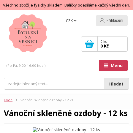
Všechno zboží je fyzicky skladem. Balíčky odesíláme každý všední den.
Přihlášení
CZK
0
ks
0 Kč
Menu
(Po-Pá, 9:00-16:00 hod.)
Hledat
Úvod
Vánoční skleněné ozdoby - 12 ks
Vánoční skleněné ozdoby - 12 ks