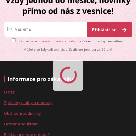
Vždy jednou do měsíce, novinky
přímo od nás z vesnice!
Přihlásit se
Souhlasím se
zpracováním osobních údajů
za účelem rozesílky newsletteru.
Můžete se kdykoli odhlásit. Zasíláme jednou za 30 dní.
Informace pro zákazníky
O nás
Způsoby platby a dopravy
Obchodní podmínky
Ochrana soukromí
Reklamace, vrácení zboží