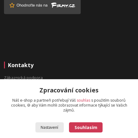
Kontakty
Zákaznická podpora
(Po-Pá, 9:00-16:00 hod.)
Zpracování cookies
info@bydleninavesnici.cz
Náš e-shop a partneři potřebují Váš
souhlas
s použitím souborů
cookies, 🍪 aby Vám mohli zobrazovat informace týkající se Vašich
zájmů.
Souhlasím
Nastavení
2019 © BydleniNaVesnici.cz - Design od
OndrejDvorak.com
.