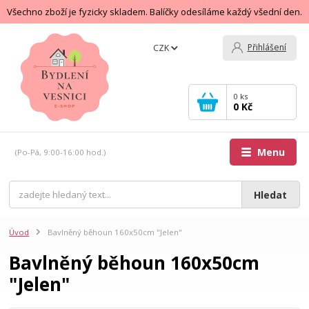
Všechno zboží je fyzicky skladem. Balíčky odesíláme každý všední den.
Přihlášení
CZK
0
ks
0 Kč
Menu
(Po-Pá, 9:00-16:00 hod.)
Hledat
Úvod
Bavlněný běhoun 160x50cm "Jelen"
Bavlněný běhoun 160x50cm
"Jelen"