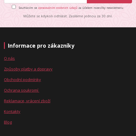
Souhlasím se
zpracováním osobních údajů
za účelem rozesílky newsletteru.
Můžete se kdykoli odhlásit. Zasíláme jednou za 30 dní.
Informace pro zákazníky
O nás
Způsoby platby a dopravy
Obchodní podmínky
Ochrana soukromí
Reklamace, vrácení zboží
Kontakty
Blog