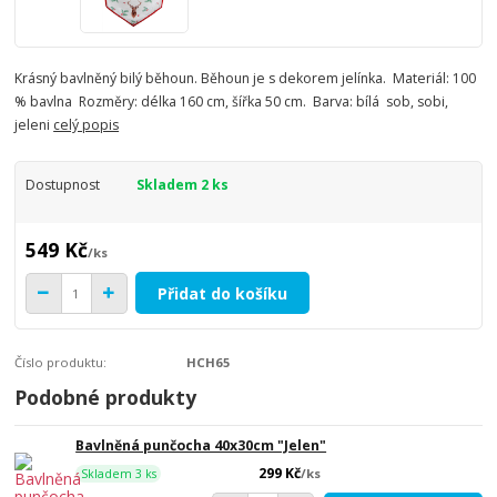
Krásný bavlněný bilý běhoun. Běhoun je s dekorem jelínka. Materiál: 100
% bavlna Rozměry: délka 160 cm, šířka 50 cm. Barva: bílá sob, sobi,
jeleni
celý popis
Dostupnost
Skladem 2 ks
549 Kč
/
ks
Přidat do košíku
Číslo produktu:
HCH65
Podobné produkty
Bavlněná punčocha 40x30cm "Jelen"
299 Kč
/
ks
Skladem 3 ks