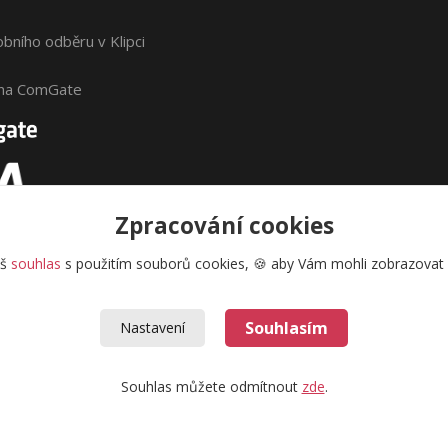
bního odběru v Klipci
ána ComGate
Zpracování cookies
áš
souhlas
s použitím souborů cookies, 🍪 aby Vám mohli zobrazovat i
Souhlasím
Nastavení
Souhlas můžete odmítnout
zde
.