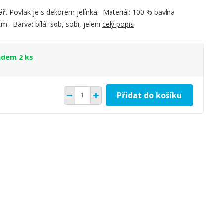
ář. Povlak je s dekorem jelínka. Materiál: 100 % bavlna
m. Barva: bílá sob, sobi, jeleni
celý popis
adem 2 ks
Přidat do košíku