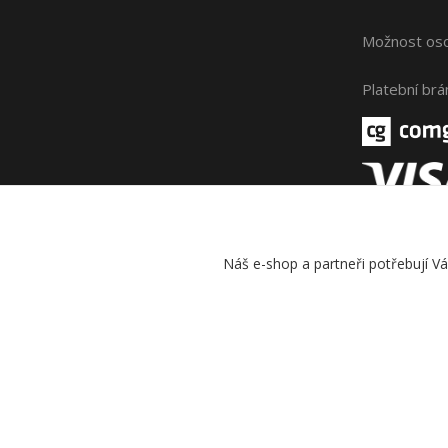
Možnost oso
Platební br
Náš e-shop a partneři potřebují V