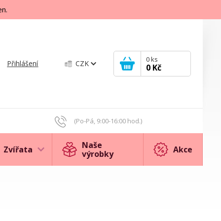
en.
0
ks
Přihlášení
CZK
0 Kč
(Po-Pá, 9:00-16:00 hod.)
Naše
Zvířata
Akce
výrobky