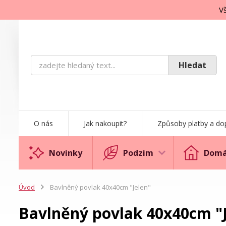
Vš
Hledat
O nás
Jak nakoupit?
Způsoby platby a do
Novinky
Podzim
Domá
Úvod
Bavlněný povlak 40x40cm "Jelen"
Bavlněný povlak 40x40cm "J