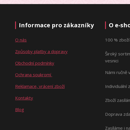
Informace pro zákazníky
O e-sh
O nás
100 % zboží
Způsoby platby a dopravy
Široký sorti
vesnici
Obchodní podmínky
Námi ručně 
Ochrana soukromí
Reklamace, vrácení zboží
Individuální 
Kontakty
Zboží zasílá
Blog
Doprava zda
Zasíláme i 