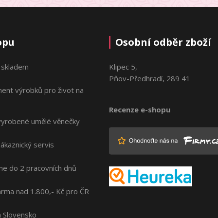
opu
Osobní odběr zboží
 skladem
Klipec 5,
Pňov-Předhradí, 289 41
ment výrobků pro život na
Recenze e-shopu
vyrobené umělé věnečky
zákaznický servis
me do 2 pracovních dnů
rma nad 1.800,- Kč pro ČR
na Slovensko