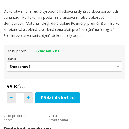
Dekorativní námi ručně vyrobená háčkovaná dýně ve dvou barevných
variantách. Perfektní na podzimní aranžování nebo dekorování
domácnosti. Materiál: akryl, duté vlákno Rozměry: průměr 8 cm Barva:
smetanová a zelená Uvedená cena platí pro 1 ks dýně na fotografie.
Prosím zvolte variantu. dýně, dekor...
celý popis
Dostupnost
Skladem 2 ks
Barva
59 Kč
/
ks
Přidat do košíku
Číslo produktu:
VP1-1
barva:
Smetanová