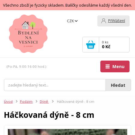
Všechno zboží je fyzicky skladem. Balíčky odesíláme každý všední den.
Přihlášení
CZK
0
ks
0 Kč
Menu
(Po-Pá, 9:00-16:00 hod.)
Hledat
Úvod
Podzim
Dýně
Háčkovaná dýně - 8 cm
Háčkovaná dýně - 8 cm