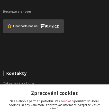
Recenze e-shopu
Kontakty
Zákaznická podpora
(Po-Pá, 9:00-16:00 hod.)
Zpracování cookies
info@bydleninavesnici.cz
Náš e-shop a partneři potřebují Váš
souhlas
s použitím souborů
cookies, 🍪 aby Vám mohli zobrazovat informace týkající se Vašich
zájmů.