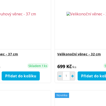
ec - 37 cm
Velikonoční věnec - 32 cm
699 Kč
Skladem 1 ks
s
/
ks
Přidat do košíku
Přidat do ko
Novinka