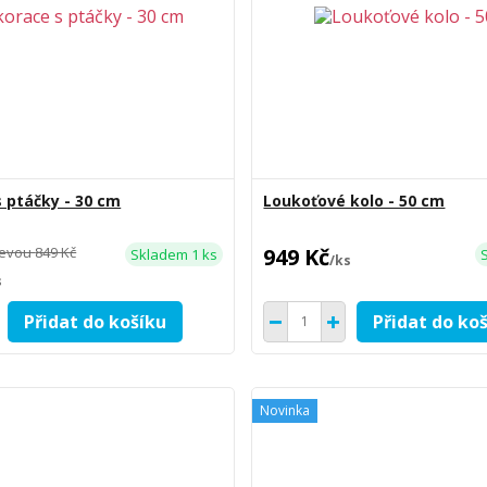
 ptáčky - 30 cm
Loukoťové kolo - 50 cm
levou
849 Kč
949 Kč
Skladem 1 ks
/
ks
s
Přidat do košíku
Přidat do ko
Novinka