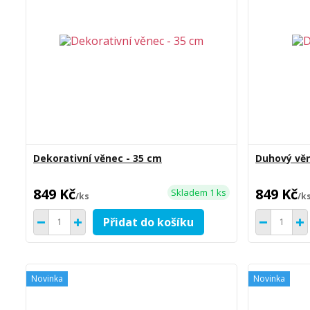
Dekorativní věnec - 35 cm
Duhový věn
849 Kč
849 Kč
Skladem 1 ks
/
ks
/
k
Přidat do košíku
Novinka
Novinka