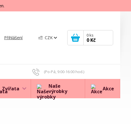
en.
0
ks
Přihlášení
CZK
0 Kč
(Po-Pá, 9:00-16:00 hod.)
Naše
Zvířata
Akce
výrobky