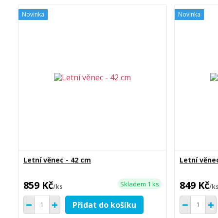
Novinka
Novinka
Letní věnec - 42 cm
Letní věne
859 Kč
849 Kč
Skladem 1 ks
/
ks
/
k
Přidat do košíku