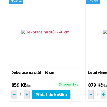
Novinka
Novinka
Dekorace na stůl - 40 cm
Letní věne
859 Kč
879 Kč
Skladem 1 ks
/
ks
/
k
Přidat do košíku