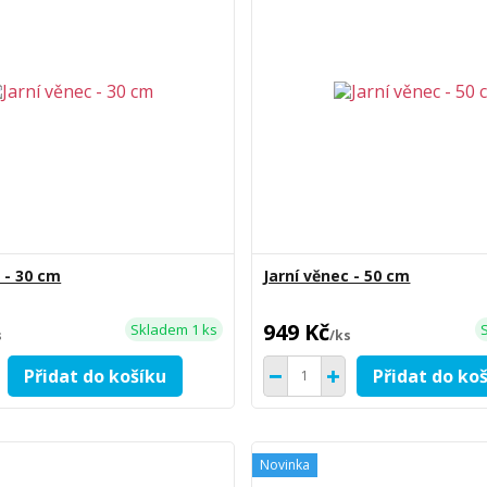
 - 30 cm
Jarní věnec - 50 cm
949 Kč
Skladem 1 ks
s
/
ks
Přidat do košíku
Přidat do ko
Novinka