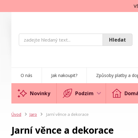
Vš
Hledat
O nás
Jak nakoupit?
Způsoby platby a do
Novinky
Podzim
Domá
Úvod
Jaro
Jarní věnce a dekorace
Jarní věnce a dekorace