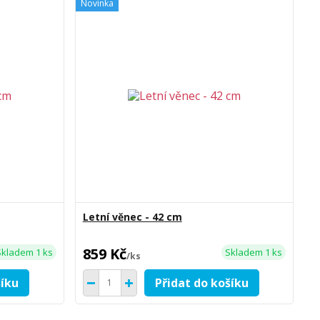
Novinka
Letní věnec - 42 cm
859 Kč
Skladem 1 ks
Skladem 1 ks
/
ks
šíku
Přidat do košíku