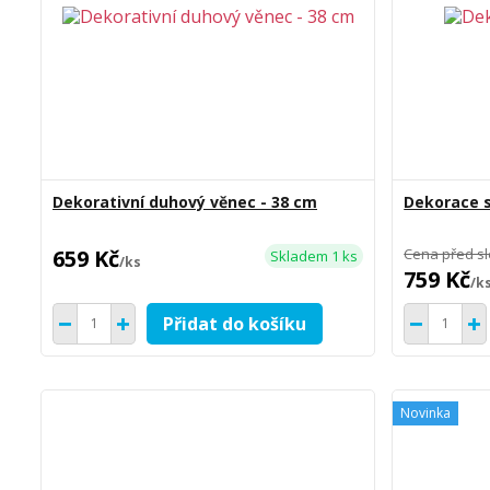
Dekorativní duhový věnec - 38 cm
Dekorace s
659 Kč
Cena před s
Skladem 1 ks
/
ks
759 Kč
/
k
Přidat do košíku
Novinka