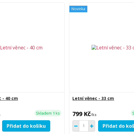
Novinka
c - 40 cm
Letní věnec - 33 cm
799 Kč
Skladem 1 ks
s
/
ks
Přidat do košíku
Přidat do ko