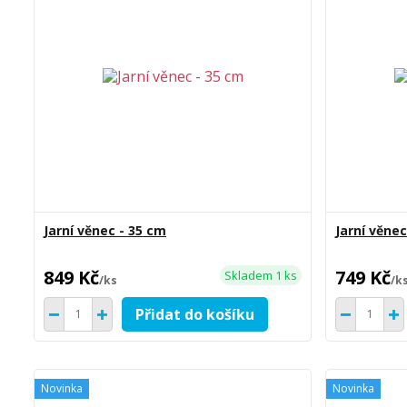
Jarní věnec - 35 cm
Jarní věnec
849 Kč
749 Kč
Skladem 1 ks
/
ks
/
k
Přidat do košíku
Novinka
Novinka