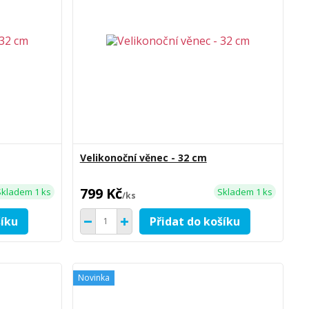
Velikonoční věnec - 32 cm
799 Kč
Skladem 1 ks
Skladem 1 ks
/
ks
šíku
Přidat do košíku
Novinka