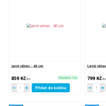
Jarní věnec - 40 cm
Letní věne
859 Kč
799 Kč
Skladem 1 ks
/
ks
/
k
Přidat do košíku